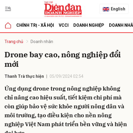
English
CHÍNH TRỊ - XÃ HỘI
VCCI
DOANH NGHIỆP
DOANH NH
bình luận
Trang chủ
Doanh nhân
Drone bay cao, nông nghiệp đổi
mới
Thanh Trà thực hiện
05/09/2024 02:54
Ứng dụng drone trong nông nghiệp không
chỉ nâng cao hiệu suất, tiết kiệm chi phí mà
Hủy
G
còn giúp bảo vệ sức khỏe người nông dân và
môi trường, tạo điều kiện cho nền nông
nghiệp Việt Nam phát triển bền vững và hiện