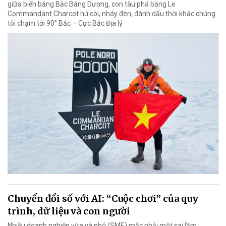
giữa biển băng Bắc Băng Dương, con tàu phá băng Le
Commandant Charcot hú còi, nháy đèn, đánh dấu thời khắc chúng
tôi chạm tới 90° Bắc – Cực Bắc Địa lý.
Chuyển đổi số với AI: “Cuộc chơi” của quy
trình, dữ liệu và con người
Nhiều doanh nghiệp vừa và nhỏ (SME) mắc phải một sai lầm