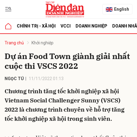
English
CHÍNH TRỊ - XÃ HỘI
VCCI
DOANH NGHIỆP
DOANH NH
bình luận
Trang chủ
Khởi nghiệp
Dự án Food Town giành giải nhất
cuộc thi VSCS 2022
NGỌC TÚ
11/11/2022 01:13
Chương trình tăng tốc khởi nghiệp xã hội
Vietnam Social Challenger Sunny (VSCS)
Hủy
G
2022 là chương trình chuyên về hỗ trợ tăng
tốc khởi nghiệp xã hội trong sinh viên.