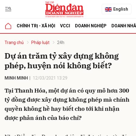
English
CHÍNH TRỊ - XÃ HỘI
VCCI
DOANH NGHIỆP
DOANH NH
bình luận
Trang chủ
Pháp luật
24h
Dự án trăm tỷ xây dựng không
phép, huyện nói không biết?
MINH MINH
12/03/2021 13:29
Tại Thanh Hóa, một dự án có quy mô hơn 300
tỷ đồng được xây dựng không phép mà chính
Hủy
G
quyền không hề hay biết cho tới khi nhận
được phản ánh của báo chí?