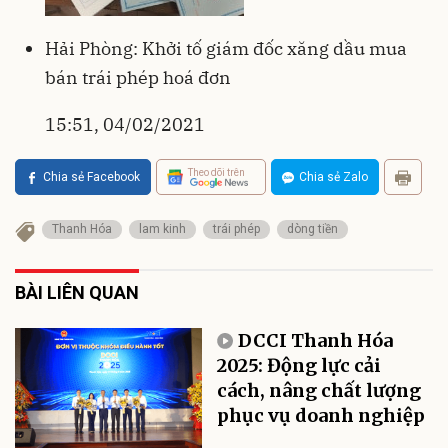
Hải Phòng: Khởi tố giám đốc xăng dầu mua
bán trái phép hoá đơn
15:51, 04/02/2021
Theo dõi trên
Chia sẻ Facebook
Chia sẻ Zalo
Thanh Hóa
lam kinh
trái phép
dòng tiền
BÀI LIÊN QUAN
DCCI Thanh Hóa
2025: Động lực cải
cách, nâng chất lượng
phục vụ doanh nghiệp