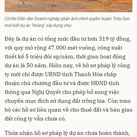
Chỉ khi Diễn đàn Doanh nghiệp phản ánh chính quyền huyện Triệu Sơn
mới biết dự án "khủng" xây dựng chui
Đây là
dự án
có tổng mức đầu tư hơn 319 tỷ đồng,
với quy mô rộng 47.000 mét vuông, công suất
thiết kế 5 triệu đôi sp/năm, thời gian hoạt động
dự án là 50 năm. Hiền nay, về hồ sơ pháp lý công
ty mới chỉ được UBND tỉnh Thanh Hóa chấp
thuận chủ chương đầu tư và được HĐND tỉnh
thông qua Nghị Quyết cho phép bổ sung việc
chuyển mục đích sử dụng đất trồng lúa. Còn toàn
bộ các hồ sơ liên quan về cho thuê đất và bàn giao
đất công ty vẫn chưa có.
Thừa nhận hồ sơ pháp lý dự án chưa hoàn thành,