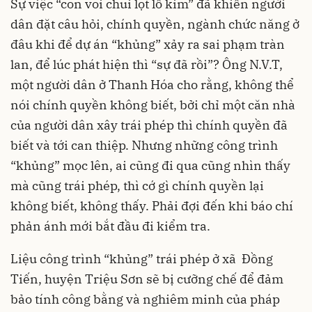
Sự việc “con voi chui lọt lỗ kim” đã khiến người
dân đặt câu hỏi, chính quyền, ngành chức năng ở
đâu khi để dự án “khủng” xảy ra sai phạm tràn
lan, để lúc phát hiện thì “sự đã rồi”? Ông N.V.T,
một người dân ở Thanh Hóa cho rằng, không thể
nói chính quyền không biết, bởi chỉ một căn nhà
của người dân xây trái phép thì chính quyền đã
biết và tới can thiệp. Nhưng những công trình
“khủng” mọc lên, ai cũng đi qua cũng nhìn thấy
mà cũng trái phép, thì cớ gì chính quyền lại
không biết, không thấy. Phải đợi đến khi báo chí
phản ánh mới bắt đầu đi kiểm tra.
Liệu công trình “khủng” trái phép ở xã Đồng
Tiến, huyện Triệu Sơn sẽ bị cưỡng chế để đảm
bảo tính công bằng và nghiêm minh của pháp