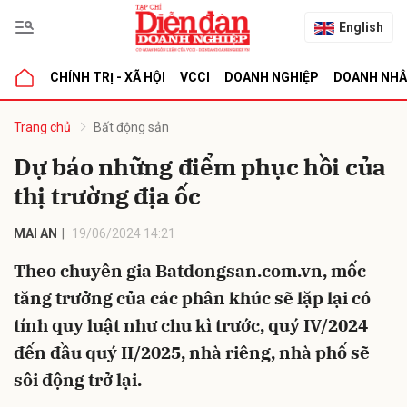
English
CHÍNH TRỊ - XÃ HỘI
VCCI
DOANH NGHIỆP
DOANH NH
bình luận
Trang chủ
Bất động sản
Dự báo những điểm phục hồi của
thị trường địa ốc
MAI AN
19/06/2024 14:21
Theo chuyên gia Batdongsan.com.vn, mốc
tăng trưởng của các phân khúc sẽ lặp lại có
Hủy
G
tính quy luật như chu kì trước, quý IV/2024
đến đầu quý II/2025, nhà riêng, nhà phố sẽ
sôi động trở lại.