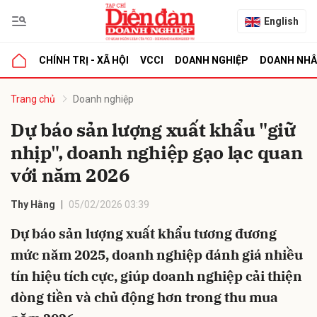
English
CHÍNH TRỊ - XÃ HỘI
VCCI
DOANH NGHIỆP
DOANH NH
bình luận
Trang chủ
Doanh nghiệp
Dự báo sản lượng xuất khẩu "giữ
nhịp", doanh nghiệp gạo lạc quan
với năm 2026
Thy Hằng
05/02/2026 03:39
Dự báo sản lượng xuất khẩu tương đương
Hủy
G
mức năm 2025, doanh nghiệp đánh giá nhiều
tín hiệu tích cực, giúp doanh nghiệp cải thiện
dòng tiền và chủ động hơn trong thu mua