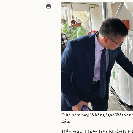
Giữa năm nay, lô hàng “gạo Việt xan
Bản.
Đến nay, Hiệp hội Ngành h