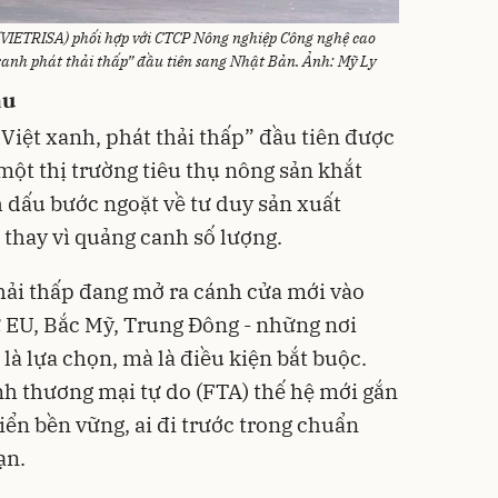
(VIETRISA) phối hợp với CTCP Nông nghiệp Công nghệ cao
anh phát thải thấp” đầu tiên sang Nhật Bản. Ảnh: Mỹ Ly
âu
Việt xanh, phát thải thấp” đầu tiên được
một thị trường tiêu thụ nông sản khắt
h dấu bước ngoặt về tư duy sản xuất
, thay vì quảng canh số lượng.
hải thấp đang mở ra cánh cửa mới vào
ư EU, Bắc Mỹ, Trung Đông - những nơi
à lựa chọn, mà là điều kiện bắt buộc.
nh thương mại tự do (FTA) thế hệ mới gắn
iển bền vững, ai đi trước trong chuẩn
ạn.