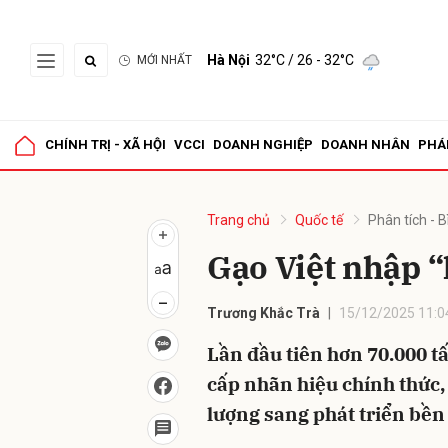
Hà Nội
32°C
/ 26 - 32°C
MỚI NHẤT
Gửi 
CHÍNH TRỊ - XÃ HỘI
VCCI
DOANH NGHIỆP
DOANH NHÂN
PHÁ
Trang chủ
Quốc tế
Phân tích - B
Gạo Việt nhập “
Trương Khắc Trà
15/12/2025 11:0
Lần đầu tiên hơn 70.000 tấ
cấp nhãn hiệu chính thức
lượng sang phát triển bền 