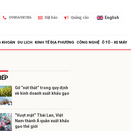
English
0985698786
Đặt báo
Quảng cáo
G KHOÁN
DU LỊCH
KINH TẾ ĐỊA PHƯƠNG
CÔNG NGHỆ
Ô TÔ - XE MÁY
IẾP
Gỡ “nút thắt” trong quy định
về kinh doanh xuất khẩu gạo
ửi
“Vượt mặt” Thái Lan, Việt
Nam thành Á quân xuất khẩu
gạo thế giới