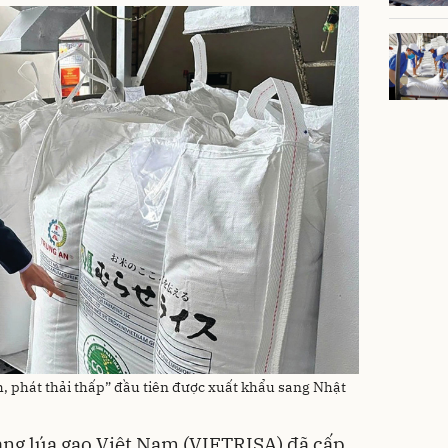
h, phát thải thấp” đầu tiên được xuất khẩu sang Nhật
àng lúa gạo Việt Nam (VIETRISA) đã cấp