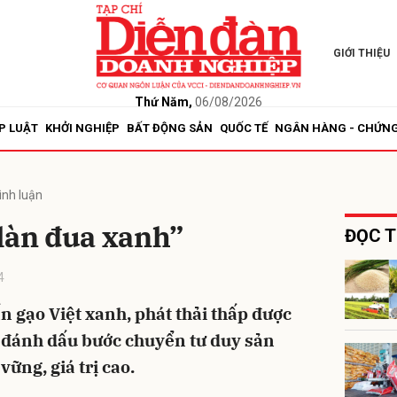
GIỚI THIỆU
bình luận
Thứ Năm,
06/08/2026
P LUẬT
KHỞI NGHIỆP
BẤT ĐỘNG SẢN
QUỐC TẾ
NGÂN HÀNG - CHỨN
ình luận
làn đua xanh”
ĐỌC T
4
Hủy
G
n gạo Việt xanh, phát thải thấp được
, đánh dấu bước chuyển tư duy sản
vững, giá trị cao.