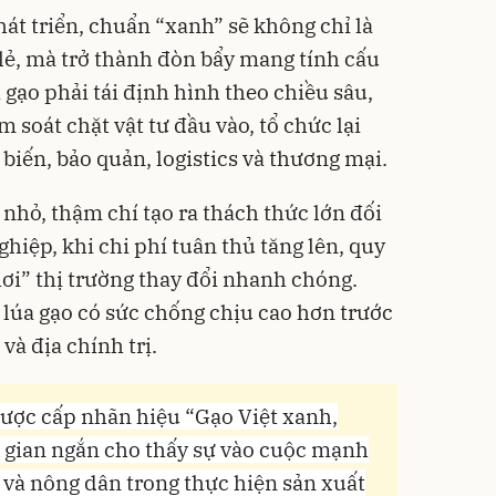
át triển, chuẩn “xanh” sẽ không chỉ là
lẻ, mà trở thành đòn bẩy mang tính cấu
 gạo phải tái định hình theo chiều sâu,
 soát chặt vật tư đầu vào, tổ chức lại
 biến, bảo quản, logistics và thương mại.
nhỏ, thậm chí tạo ra thách thức lớn đối
hiệp, khi chi phí tuân thủ tăng lên, quy
chơi” thị trường thay đổi nhanh chóng.
 lúa gạo có sức chống chịu cao hơn trước
 và địa chính trị.
được cấp nhãn hiệu “Gạo Việt xanh,
i gian ngắn cho thấy sự vào cuộc mạnh
và nông dân trong thực hiện sản xuất