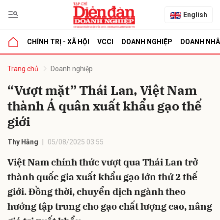
English
CHÍNH TRỊ - XÃ HỘI
VCCI
DOANH NGHIỆP
DOANH NH
bình luận
Trang chủ
Doanh nghiệp
“Vượt mặt” Thái Lan, Việt Nam
thành Á quân xuất khẩu gạo thế
giới
Thy Hằng
05/08/2025 03:55
Việt Nam chính thức vượt qua Thái Lan trở
Hủy
G
thành quốc gia xuất khẩu gạo lớn thứ 2 thế
giới. Đồng thời, chuyển dịch ngành theo
hướng tập trung cho gạo chất lượng cao, nâng