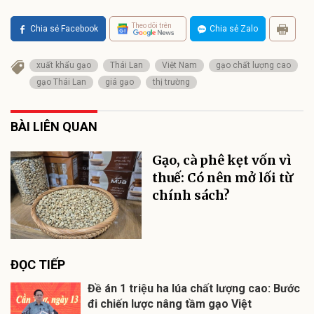
Theo dõi trên
Chia sẻ Facebook
Chia sẻ Zalo
xuất khẩu gạo
Thái Lan
Việt Nam
gạo chất lượng cao
gạo Thái Lan
giá gạo
thị trường
BÀI LIÊN QUAN
Gạo, cà phê kẹt vốn vì
thuế: Có nên mở lối từ
chính sách?
ĐỌC TIẾP
Đề án 1 triệu ha lúa chất lượng cao: Bước
đi chiến lược nâng tầm gạo Việt