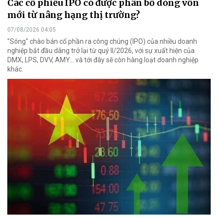
Các cổ phiếu IPO có được phân bổ dòng vốn
mới từ nâng hạng thị trường?
07/08/2026 04:05
"Sóng" chào bán cổ phần ra công chúng (IPO) của nhiều doanh
nghiệp bắt đầu dâng trở lại từ quý II/2026, với sự xuất hiện của
DMX, LPS, DVV, AMY... và tới đây sẽ còn hàng loạt doanh nghiệp
khác.