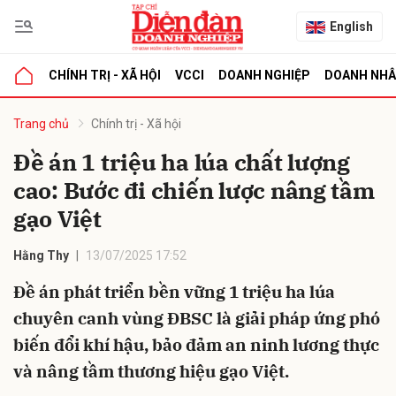
English
CHÍNH TRỊ - XÃ HỘI
VCCI
DOANH NGHIỆP
DOANH NH
bình luận
Trang chủ
Chính trị - Xã hội
Đề án 1 triệu ha lúa chất lượng
cao: Bước đi chiến lược nâng tầm
gạo Việt
Hằng Thy
13/07/2025 17:52
Đề án phát triển bền vững 1 triệu ha lúa
Hủy
G
chuyên canh vùng ĐBSC là giải pháp ứng phó
biến đổi khí hậu, bảo đảm an ninh lương thực
và nâng tầm thương hiệu gạo Việt.