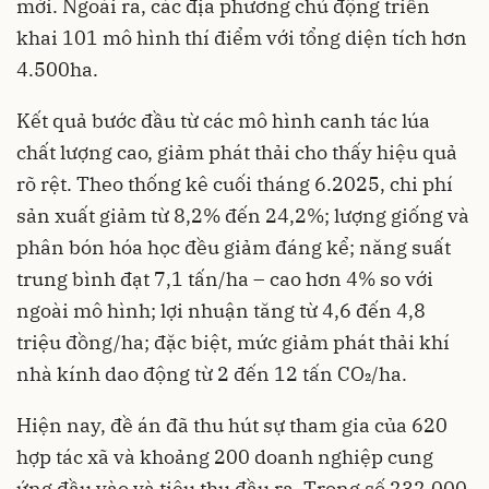
mới. Ngoài ra, các địa phương chủ động triển
khai 101 mô hình thí điểm với tổng diện tích hơn
4.500ha.
Kết quả bước đầu từ các mô hình canh tác lúa
chất lượng cao, giảm phát thải cho thấy hiệu quả
rõ rệt. Theo thống kê cuối tháng 6.2025, chi phí
sản xuất giảm từ 8,2% đến 24,2%; lượng giống và
phân bón hóa học đều giảm đáng kể; năng suất
trung bình đạt 7,1 tấn/ha – cao hơn 4% so với
ngoài mô hình; lợi nhuận tăng từ 4,6 đến 4,8
triệu đồng/ha; đặc biệt, mức giảm phát thải khí
nhà kính dao động từ 2 đến 12 tấn CO₂/ha.
Hiện nay, đề án đã thu hút sự tham gia của 620
hợp tác xã và khoảng 200 doanh nghiệp cung
ứng đầu vào và tiêu thụ đầu ra. Trong số 232.000