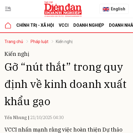
English
CHÍNH TRỊ - XÃ HỘI
VCCI
DOANH NGHIỆP
DOANH NH
bình luận
Trang chủ
Pháp luật
Kiến nghị
Kiến nghị
Gỡ “nút thắt” trong quy
định về kinh doanh xuất
khẩu gạo
Hủy
G
Yến Nhung
21/10/2025 04:30
VCCI nhấn mạnh rằng việc hoàn thiện Dự thảo