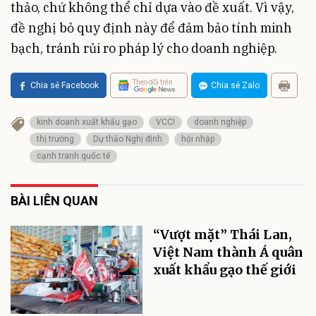
thảo, chứ không thể chỉ dựa vào đề xuất. Vì vậy,
đề nghị bỏ quy định này để đảm bảo tính minh
bạch, tránh rủi ro pháp lý cho doanh nghiệp.
Theo dõi trên
Chia sẻ Facebook
Chia sẻ Zalo
kinh doanh xuất khẩu gạo
VCCI
doanh nghiệp
thị trường
Dự thảo Nghị định
hội nhập
cạnh tranh quốc tế
BÀI LIÊN QUAN
“Vượt mặt” Thái Lan,
Việt Nam thành Á quân
xuất khẩu gạo thế giới