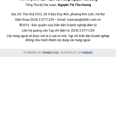
Tổng Thư ký tòa soạn:
Nguyễn Thị Thu Hương
Địa chỉ: Tòa nhà VCCI, Số 9 Đào Duy Anh, phường Kim Liên, Hà Nội
Điện thoại (024) 3.5771239 – Email: toasoan@dddn.com.vn
©2016 - Bản quyền của Diễn đàn Doanh nghiệp điện tử
Liên hệ quảng cáo Tạp chí điện tử: (024) 3.5771239
Các trang ngoài sẽ được mở ra ở cửa sổ mới. Tạp chí Diễn đàn Doanh nghiệp
không chịu trách nhiệm nội dung các trang ngoài
POWERED BY
ONE
CMS
- A PRODUCT OF
NEKO
1
/
2
Facebook
Twitter
Pinterest