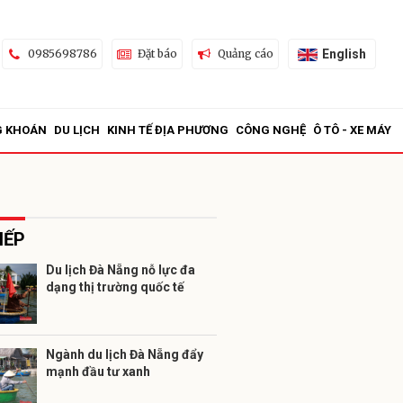
English
0985698786
Đặt báo
Quảng cáo
G KHOÁN
DU LỊCH
KINH TẾ ĐỊA PHƯƠNG
CÔNG NGHỆ
Ô TÔ - XE MÁY
IẾP
Du lịch Đà Nẵng nỗ lực đa
dạng thị trường quốc tế
ửi
Ngành du lịch Đà Nẵng đẩy
mạnh đầu tư xanh