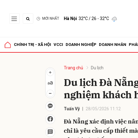
Hà Nội
32°C
/ 26 - 32°C
MỚI NHẤT
Gửi 
CHÍNH TRỊ - XÃ HỘI
VCCI
DOANH NGHIỆP
DOANH NHÂN
PHÁ
Trang chủ
Du lịch
Du lịch Đà Nẵng
nghiệm khách 
Tuấn Vỹ
28/05/2026 11:12
Đà Nẵng xác định việc nân
chỉ là yêu cầu cấp thiết m