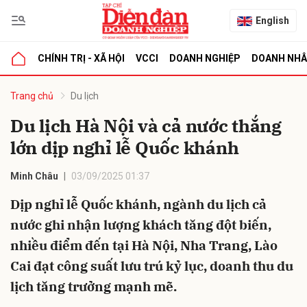
English
CHÍNH TRỊ - XÃ HỘI
VCCI
DOANH NGHIỆP
DOANH NH
bình luận
Trang chủ
Du lịch
Du lịch Hà Nội và cả nước thắng
lớn dịp nghỉ lễ Quốc khánh
Minh Châu
03/09/2025 01:37
Dịp nghỉ lễ Quốc khánh, ngành du lịch cả
nước ghi nhận lượng khách tăng đột biến,
Hủy
G
nhiều điểm đến tại Hà Nội, Nha Trang, Lào
Cai đạt công suất lưu trú kỷ lục, doanh thu du
lịch tăng trưởng mạnh mẽ.