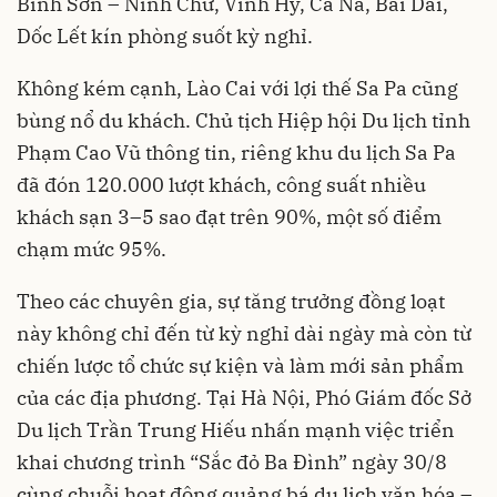
Bình Sơn – Ninh Chữ, Vĩnh Hy, Cà Ná, Bãi Dài,
Dốc Lết kín phòng suốt kỳ nghỉ.
Không kém cạnh, Lào Cai với lợi thế Sa Pa cũng
bùng nổ du khách. Chủ tịch Hiệp hội Du lịch tỉnh
Phạm Cao Vũ thông tin, riêng khu du lịch Sa Pa
đã đón 120.000 lượt khách, công suất nhiều
khách sạn 3–5 sao đạt trên 90%, một số điểm
chạm mức 95%.
Theo các chuyên gia, sự tăng trưởng đồng loạt
này không chỉ đến từ kỳ nghỉ dài ngày mà còn từ
chiến lược tổ chức sự kiện và làm mới sản phẩm
của các địa phương. Tại Hà Nội, Phó Giám đốc Sở
Du lịch Trần Trung Hiếu nhấn mạnh việc triển
khai chương trình “Sắc đỏ Ba Đình” ngày 30/8
cùng chuỗi hoạt động quảng bá du lịch văn hóa –