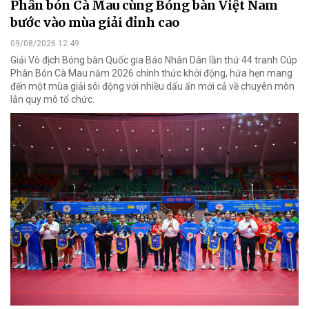
Phân bón Cà Mau cùng Bóng bàn Việt Nam
bước vào mùa giải đỉnh cao
09/08/2026 12:49
Giải Vô địch Bóng bàn Quốc gia Báo Nhân Dân lần thứ 44 tranh Cúp
Phân Bón Cà Mau năm 2026 chính thức khởi động, hứa hẹn mang
đến một mùa giải sôi động với nhiều dấu ấn mới cả về chuyên môn
lẫn quy mô tổ chức.