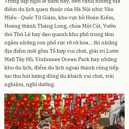
Trong dịp nghỉ lễ năm nay, bên cạnh những địa
điểm du lịch quen thuộc của Hà Nội như: Văn
Miếu - Quốc Tử Giám, khu vực hồ Hoàn Kiếm,
Hoàng thành Thăng Long, chùa Một Cột, Vườn
thú Thủ Lệ hay dạo quanh khu phố trung tâm
ngắm những con phố rực rỡ cờ hoa… thì những
địa điểm mới gồm Tổ hợp vui chơi, giải trí Lotte
Mall Tây Hồ, Vinhomes Ocean Park hay những
khu du lịch, điểm du lịch ngoại thành cũng tiếp
tục thu hút lượng đông du khách vui chơi, trải
nghiệm, nghỉ dưỡng.