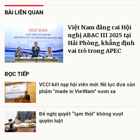
BÀI LIÊN QUAN
Việt Nam đăng cai Hội
nghị ABAC III 2025 tại
Hải Phòng, khẳng định
vai trò trong APEC
ĐỌC TIẾP
VCCI kết nạp hội viên mới: Nỗ lực đưa sản
phẩm "made in VietNam" vươn xa
Để nghị quyết “tạm thời” không vượt
quyền luật