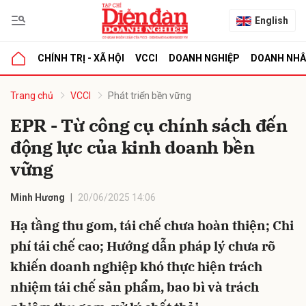
English
CHÍNH TRỊ - XÃ HỘI
VCCI
DOANH NGHIỆP
DOANH NH
bình luận
Trang chủ
VCCI
Phát triển bền vững
EPR - Từ công cụ chính sách đến
động lực của kinh doanh bền
vững
Minh Hương
20/06/2025 14:06
Hạ tầng thu gom, tái chế chưa hoàn thiện; Chi
Hủy
G
phí tái chế cao; Hướng dẫn pháp lý chưa rõ
khiến doanh nghiệp khó thực hiện trách
nhiệm tái chế sản phẩm, bao bì và trách