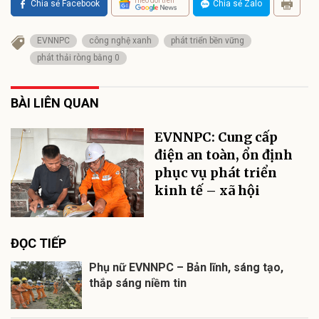
Theo dõi trên
Chia sẻ Facebook
Chia sẻ Zalo
EVNNPC
công nghệ xanh
phát triển bền vững
phát thải ròng bằng 0
BÀI LIÊN QUAN
EVNNPC: Cung cấp
điện an toàn, ổn định
phục vụ phát triển
kinh tế – xã hội
ĐỌC TIẾP
Phụ nữ EVNNPC – Bản lĩnh, sáng tạo,
thắp sáng niềm tin