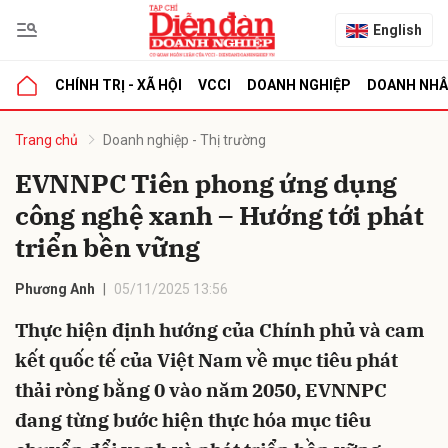
English
CHÍNH TRỊ - XÃ HỘI
VCCI
DOANH NGHIỆP
DOANH NH
bình luận
Trang chủ
Doanh nghiệp - Thị trường
EVNNPC Tiên phong ứng dụng
công nghệ xanh – Hướng tới phát
triển bền vững
Phương Anh
05/11/2025 13:56
Thực hiện định hướng của Chính phủ và cam
Hủy
G
kết quốc tế của Việt Nam về mục tiêu phát
thải ròng bằng 0 vào năm 2050, EVNNPC
đang từng bước hiện thực hóa mục tiêu