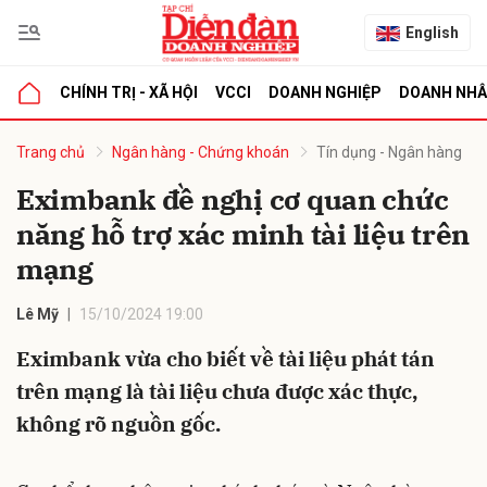
English
CHÍNH TRỊ - XÃ HỘI
VCCI
DOANH NGHIỆP
DOANH NH
bình luận
Trang chủ
Ngân hàng - Chứng khoán
Tín dụng - Ngân hàng
Eximbank đề nghị cơ quan chức
năng hỗ trợ xác minh tài liệu trên
mạng
Lê Mỹ
15/10/2024 19:00
Eximbank vừa cho biết về tài liệu phát tán
Hủy
G
trên mạng là tài liệu chưa được xác thực,
không rõ nguồn gốc.