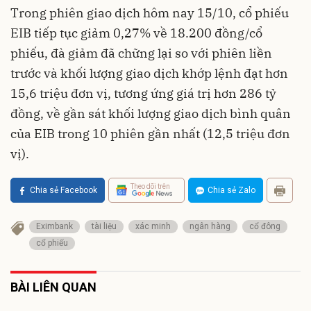
Trong phiên giao dịch hôm nay 15/10, cổ phiếu
EIB tiếp tục giảm 0,27% về 18.200 đồng/cổ
phiếu, đà giảm đã chững lại so với phiên liền
trước và khối lượng giao dịch khớp lệnh đạt hơn
15,6 triệu đơn vị, tương ứng giá trị hơn 286 tỷ
đồng, về gần sát khối lượng giao dịch bình quân
của EIB trong 10 phiên gần nhất (12,5 triệu đơn
vị).
Theo dõi trên
Chia sẻ Facebook
Chia sẻ Zalo
Eximbank
tài liệu
xác minh
ngân hàng
cổ đông
cổ phiếu
BÀI LIÊN QUAN