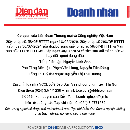
Cơ quan của Liên đoàn Thương mại và Công nghiệp Việt Nam
Giấy phép số: 58/GP-BTTTT ngày 18/02/2020. Giấy phép số 208/GP-BTTTT
cấp ngày 30/07/2024 sửa đổi, bổ sung giấy phép số 58/GP-BTTTT và Văn
bản số 3117/BTTTT-CBC cấp ngày 30/07/2024 về việc sửa đổi măng séc và
thay đổi người đứng đầu.
Tổng Biên tập:
Nguyễn Linh Anh
Phó Tổng Biên tập:
Phạm Văn Hùng, Nguyễn Tiến Dũng
Tổng Thư ký tòa soạn:
Nguyễn Thị Thu Hương
Địa chỉ: Tòa nhà VCCI, Số 9 Đào Duy Anh, phường Kim Liên, Hà Nội
Điện thoại (024) 3.5771239 – Email: toasoan@dddn.com.vn
©2016 - Bản quyền của Diễn đàn Doanh nghiệp điện tử
Liên hệ quảng cáo Tạp chí điện tử: (024) 3.5771239
Các trang ngoài sẽ được mở ra ở cửa sổ mới. Tạp chí Diễn đàn Doanh nghiệp không
chịu trách nhiệm nội dung các trang ngoài
POWERED BY
- A PRODUCT OF
ONE
CMS
NEKO