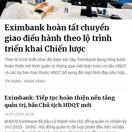
Eximbank hoàn tất chuyển
giao điều hành theo lộ trình
triển khai Chiến lược
Theo lộ trình triển khai đã được xác lập, Eximbank đang từng bước
hoàn thiện mô hình quản trị thông qua việc kiện toàn cơ cấu HĐQT
và các ủy ban trực thuộc HĐQT, bổ sung đội ngũ lãnh đạo phù hợp
với mô hình quản trị mục tiêu...
TÍN DỤNG - NGÂN HÀNG
Eximbank: Tiếp tục hoàn thiện nền tảng
quản trị, bầu Chủ tịch HĐQT mới
24/07/2026 20:28
ĐHĐCĐ Eximbank đã bầu cử thành viên Hội đồng quản trị nhiệm kỳ
VIII (2025 - 2030). Hội đồng quản trị đã họp phiên đầu tiên và bầu