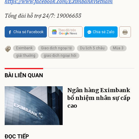
https://www.facebook.com/Eximbankvietnam
Tổng đài hỗ trợ 24/7: 19006655
Theo dõi trên
Chia sẻ Facebook
Chia sẻ Zalo
Eximbank
Giao dịch ngoại tệ
Du lịch 5 châu
Mùa 3
giải thưởng
giao dịch ngoại hối
BÀI LIÊN QUAN
Ngân hàng Eximbank
bổ nhiệm nhân sự cấp
cao
ĐỌC TIẾP