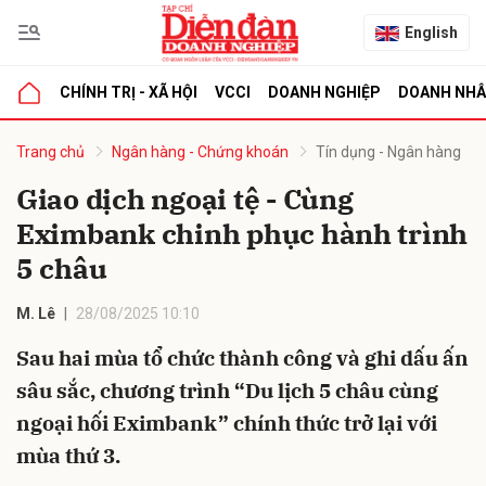
English
CHÍNH TRỊ - XÃ HỘI
VCCI
DOANH NGHIỆP
DOANH NH
bình luận
Trang chủ
Ngân hàng - Chứng khoán
Tín dụng - Ngân hàng
Giao dịch ngoại tệ - Cùng
Eximbank chinh phục hành trình
5 châu
M. Lê
28/08/2025 10:10
Sau hai mùa tổ chức thành công và ghi dấu ấn
Hủy
G
sâu sắc, chương trình “Du lịch 5 châu cùng
ngoại hối Eximbank” chính thức trở lại với
mùa thứ 3.