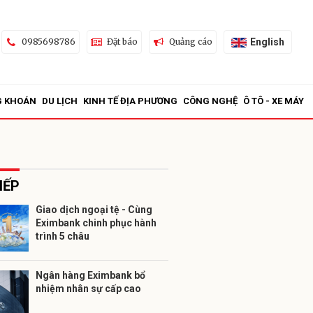
English
0985698786
Đặt báo
Quảng cáo
G KHOÁN
DU LỊCH
KINH TẾ ĐỊA PHƯƠNG
CÔNG NGHỆ
Ô TÔ - XE MÁY
IẾP
Giao dịch ngoại tệ - Cùng
Eximbank chinh phục hành
ửi
trình 5 châu
Ngân hàng Eximbank bổ
nhiệm nhân sự cấp cao