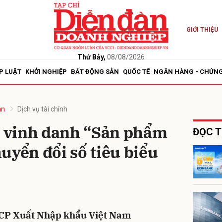
GIỚI THIỆU
bình luận
Thứ Bảy,
08/08/2026
P LUẬT
KHỞI NGHIỆP
BẤT ĐỘNG SẢN
QUỐC TẾ
NGÂN HÀNG - CHỨN
án
Dịch vụ tài chính
 vinh danh “Sản phẩm
ĐỌC T
uyển đổi số tiêu biểu
Hủy
G
CP Xuất Nhập khẩu Việt Nam