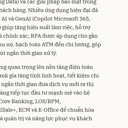
Big Data) và các giải pháp bảo mật trong
 khách hàng. Nhiều ứng dụng hiện đại đã
 AI và GenAI (Copilot Microsoft 365,
 giúp tăng hiệu suất làm việc, hỗ trợ
 chính xác; RPA được áp dụng cho gần
thu nợ, hạch toán ATM đến chi lương, góp
út ngắn thời gian xử lý.
ng quan trọng lên nền tảng điện toán
 gia tăng tính linh hoạt, tiết kiệm chi
 ngắn thời gian đưa dịch vụ mới ra thị
hàng tiếp tục đầu tư mạnh mẽ vào hệ
 Core Banking, LOS/BPM,
Sale+, ECM và E-Office để chuẩn hóa
uả quản trị và năng lực phục vụ khách