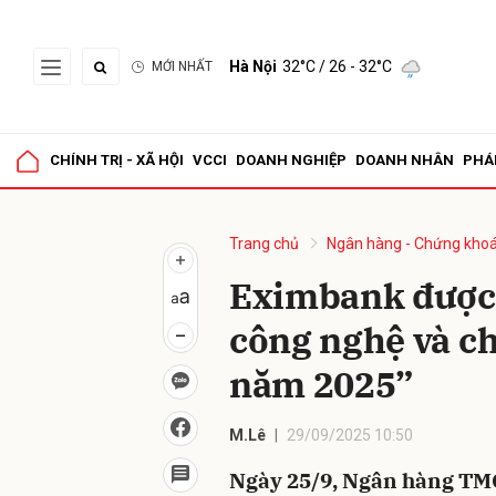
Hà Nội
32°C
/ 26 - 32°C
MỚI NHẤT
Gửi 
CHÍNH TRỊ - XÃ HỘI
VCCI
DOANH NGHIỆP
DOANH NHÂN
PHÁ
Trang chủ
Ngân hàng - Chứng kho
Eximbank được
công nghệ và ch
năm 2025”
M.Lê
29/09/2025 10:50
Ngày 25/9, Ngân hàng TM