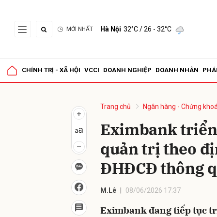
Hà Nội
32°C
/ 26 - 32°C
MỚI NHẤT
Gửi 
CHÍNH TRỊ - XÃ HỘI
VCCI
DOANH NGHIỆP
DOANH NHÂN
PHÁ
Trang chủ
Ngân hàng - Chứng kho
Eximbank triển
quản trị theo đ
ĐHĐCĐ thông 
M.Lê
08/06/2026 17:37
Eximbank đang tiếp tục tr