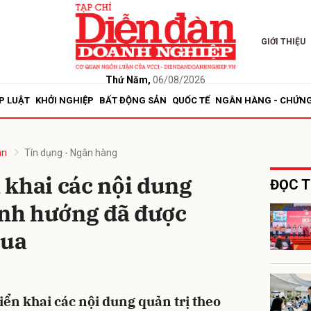
GIỚI THIỆU
bình luận
Thứ Năm,
06/08/2026
P LUẬT
KHỞI NGHIỆP
BẤT ĐỘNG SẢN
QUỐC TẾ
NGÂN HÀNG - CHỨN
án
Tín dụng - Ngân hàng
 khai các nội dung
ĐỌC T
ịnh hướng đã được
Hủy
G
qua
iển khai các nội dung quản trị theo