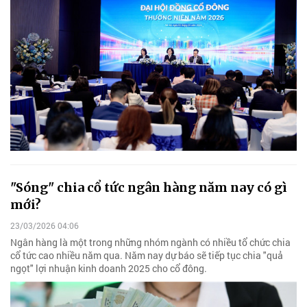
"Sóng" chia cổ tức ngân hàng năm nay có gì
mới?
23/03/2026 04:06
Ngân hàng là một trong những nhóm ngành có nhiều tổ chức chia
cổ tức cao nhiều năm qua. Năm nay dự báo sẽ tiếp tục chia "quả
ngọt" lợi nhuận kinh doanh 2025 cho cổ đông.