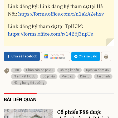
Link đăng ký: Link đăng ký tham dự tại Hà
Nội:
https://forms.office.com/r/n1akAZehxv
Link đăng ký tham dự tại TpHCM:
https://forms.office.com/r/14B6j3npTu
Theo dõi trên
Chia sẻ Facebook
Chia sẻ Zalo
F88
Chào bán cổ phiếu
Chứng khoán
Dịch vụ cầm đồ
Niêm yết HOSE
Cổ phiếu
Vietcap
Đầu tư
Tài chính
Nâng hạng thị trường
BÀI LIÊN QUAN
Cổ phiếu F88 được