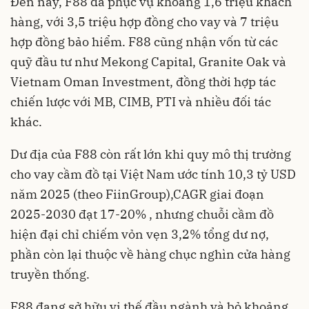
Đến nay, F88 đã phục vụ khoảng 1,6 triệu khách
hàng, với 3,5 triệu hợp đồng cho vay và 7 triệu
hợp đồng bảo hiểm. F88 cũng nhận vốn từ các
quỹ đầu tư như Mekong Capital, Granite Oak và
Vietnam Oman Investment, đồng thời hợp tác
chiến lược với MB, CIMB, PTI và nhiều đối tác
khác.
Dư địa của F88 còn rất lớn khi quy mô thị trường
cho vay cầm đồ tại Việt Nam ước tính 10,3 tỷ USD
năm 2025 (theo FiinGroup),CAGR giai đoạn
2025-2030 đạt 17-20% , nhưng chuỗi cầm đồ
hiện đại chỉ chiếm vỏn vẹn 3,2% tổng dư nợ,
phần còn lại thuộc về hàng chục nghìn cửa hàng
truyền thống.
F88 đang sở hữu vị thế đầu ngành và bỏ khoảng