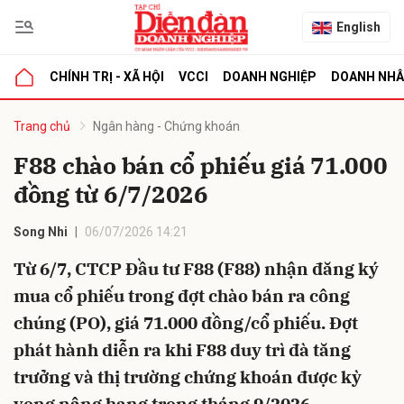
English
CHÍNH TRỊ - XÃ HỘI
VCCI
DOANH NGHIỆP
DOANH NH
bình luận
Trang chủ
Ngân hàng - Chứng khoán
F88 chào bán cổ phiếu giá 71.000
đồng từ 6/7/2026
Song Nhi
06/07/2026 14:21
Từ 6/7, CTCP Đầu tư F88 (F88) nhận đăng ký
mua cổ phiếu trong đợt chào bán ra công
Hủy
G
chúng (PO), giá 71.000 đồng/cổ phiếu. Đợt
phát hành diễn ra khi F88 duy trì đà tăng
trưởng và thị trường chứng khoán được kỳ