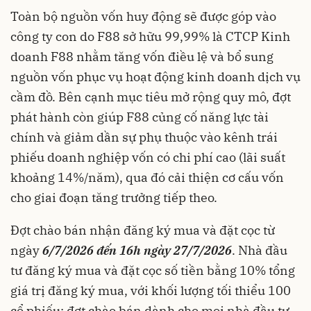
Toàn bộ nguồn vốn huy động sẽ được góp vào
công ty con do F88 sở hữu 99,99% là CTCP Kinh
doanh F88 nhằm tăng vốn điều lệ và bổ sung
nguồn vốn phục vụ hoạt động kinh doanh dịch vụ
cầm đồ. Bên cạnh mục tiêu mở rộng quy mô, đợt
phát hành còn giúp F88 củng cố năng lực tài
chính và giảm dần sự phụ thuộc vào kênh trái
phiếu doanh nghiệp vốn có chi phí cao (lãi suất
khoảng 14%/năm), qua đó cải thiện cơ cấu vốn
cho giai đoạn tăng trưởng tiếp theo.
Đợt chào bán nhận đăng ký mua và đặt cọc từ
ngày
6/7/2026 đến 16h ngày 27/7/2026
. Nhà đầu
tư đăng ký mua và đặt cọc số tiền bằng 10% tổng
giá trị đăng ký mua, với khối lượng tối thiểu 100
cổ phiếu; đợt chào bán dành cho mọi nhà đầu tư