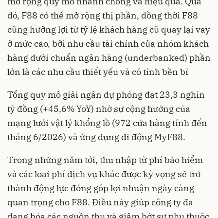
mở rộng quy mô nhanh chóng và hiệu quả. Qua
đó, F88 có thể mở rộng thị phần, đồng thời F88
cũng hưởng lợi từ tỷ lệ khách hàng cũ quay lại vay
ở mức cao, bởi nhu cầu tài chính của nhóm khách
hàng dưới chuẩn ngân hàng (underbanked) phần
lớn là các nhu cầu thiết yếu và có tính bền bỉ
Tổng quy mô giải ngân dự phóng đạt 23,3 nghìn
tỷ đồng (+45,6% YoY) nhờ sự cộng hưởng của
mạng lưới vật lý khổng lồ (972 cửa hàng tính đến
tháng 6/2026) và ứng dụng di động MyF88.
Trong những năm tới, thu nhập từ phí bảo hiểm
và các loại phí dịch vụ khác được kỳ vọng sẽ trở
thành động lực đóng góp lợi nhuận ngày càng
quan trọng cho F88. Điều này giúp công ty đa
dạng hóa các nguồn thu và giảm bớt sự phụ thuộc