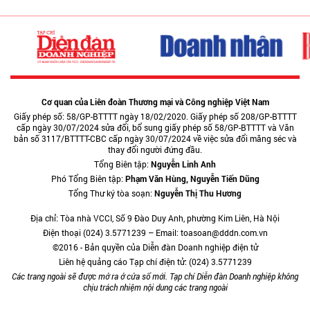
Cơ quan của Liên đoàn Thương mại và Công nghiệp Việt Nam
Giấy phép số: 58/GP-BTTTT ngày 18/02/2020. Giấy phép số 208/GP-BTTTT
cấp ngày 30/07/2024 sửa đổi, bổ sung giấy phép số 58/GP-BTTTT và Văn
bản số 3117/BTTTT-CBC cấp ngày 30/07/2024 về việc sửa đổi măng séc và
thay đổi người đứng đầu.
Tổng Biên tập:
Nguyễn Linh Anh
Phó Tổng Biên tập:
Phạm Văn Hùng, Nguyễn Tiến Dũng
Tổng Thư ký tòa soạn:
Nguyễn Thị Thu Hương
Địa chỉ: Tòa nhà VCCI, Số 9 Đào Duy Anh, phường Kim Liên, Hà Nội
Điện thoại (024) 3.5771239 – Email: toasoan@dddn.com.vn
©2016 - Bản quyền của Diễn đàn Doanh nghiệp điện tử
Liên hệ quảng cáo Tạp chí điện tử: (024) 3.5771239
Các trang ngoài sẽ được mở ra ở cửa sổ mới. Tạp chí Diễn đàn Doanh nghiệp không
chịu trách nhiệm nội dung các trang ngoài