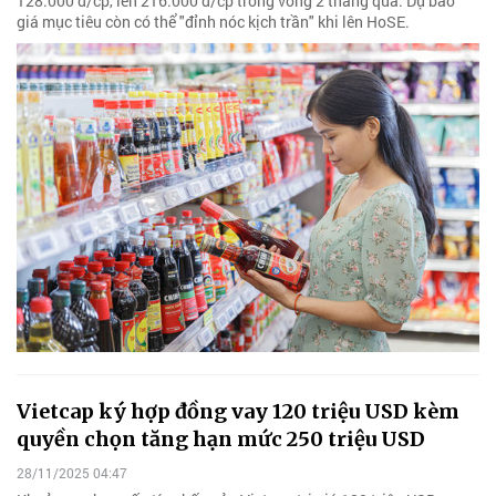
128.000 đ/cp, lên 216.000 đ/cp trong vòng 2 tháng qua. Dự báo
giá mục tiêu còn có thể "đỉnh nóc kịch trần" khi lên HoSE.
Vietcap ký hợp đồng vay 120 triệu USD kèm
quyền chọn tăng hạn mức 250 triệu USD
28/11/2025 04:47