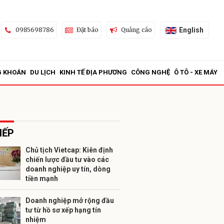
English
0985698786
Đặt báo
Quảng cáo
G KHOÁN
DU LỊCH
KINH TẾ ĐỊA PHƯƠNG
CÔNG NGHỆ
Ô TÔ - XE MÁY
IẾP
Chủ tịch Vietcap: Kiên định
chiến lược đầu tư vào các
ửi
doanh nghiệp uy tín, dòng
tiền mạnh
Doanh nghiệp mở rộng đầu
tư từ hồ sơ xếp hạng tín
nhiệm