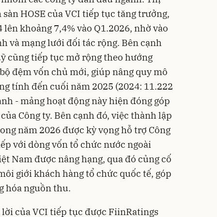
n sàn HOSE của VCI tiếp tục tăng trưởng,
 lên khoảng 7,4% vào Q1.2026, nhờ vào
h và mạng lưới đối tác rộng.
Bên cạnh
uỹ cũng tiếp tục mở rộng theo hướng
i bộ đệm vốn chủ mới, giúp nâng quy mô
ng tính đến cuối năm 2025 (2024: 11.222
gành - mảng hoạt động này hiện đóng góp
 của Công ty.
Bên cạnh đó, việc thành lập
trong năm 2026 được kỳ vọng hỗ trợ Công
tiếp với dòng vốn tổ chức nước ngoài
Việt Nam được nâng hạng, qua đó củng cố
môi giới khách hàng tổ chức quốc tế, góp
g hóa nguồn thu.
lời của VCI tiếp tục được FiinRatings