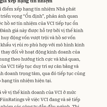
iá xếp hạng tín nhiệm
rì điểm xếp hạng tín nhiệm Nhà phát
 triển vọng “Ổn định”, phản ánh quan
c hồ sơ tín nhiệm của VCI tiếp tục ổn
Đánh giá này được hỗ trợ bởi vị thế kinh
huy động vốn vượt trội và hồ sơ vốn
khẩu vị rủi ro phù hợp với mô hình kinh
 thay đổi về hoạt động kinh doanh của
hung theo hướng tích cực và khả quan,
ủa VCI tiếp tục duy trì sự cân bằng và
h doanh trọng tâm, qua đó tiếp tục củng
 hạng tín nhiệm hiện tại.
á về vị thế kinh doanh của VCI ở mức
 FiinRatings về việc VCI đang và sẽ tiếp
ắc nhóm các công ty dẫn đầu ngành.
Thị