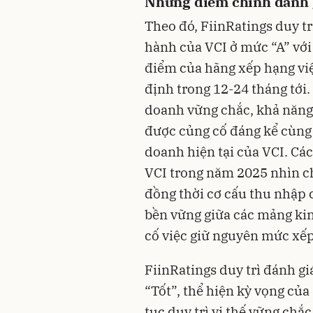
Những điểm chính đánh g
Theo đó, FiinRatings duy t
hành của VCI ở mức “A” với
điểm của hãng xếp hạng việ
định trong 12-24 tháng tới.
doanh vững chắc, khả năng 
được củng cố đáng kể cùng 
doanh hiện tại của VCI.
Các
VCI trong năm 2025 nhìn c
đồng thời cơ cấu thu nhập c
bền vững giữa các mảng kin
cố việc giữ nguyên mức xếp
FiinRatings duy trì đánh gi
“Tốt”, thể hiện kỳ vọng của
tục duy trì vị thế vững ch