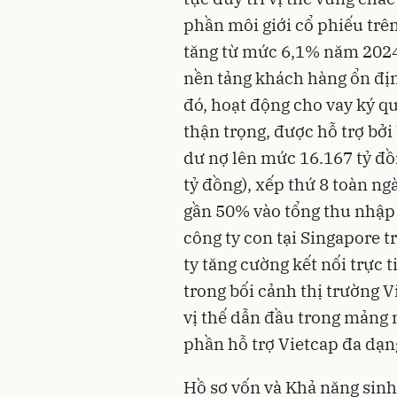
phần môi giới cổ phiếu trê
tăng từ mức 6,1% năm 2024
nền tảng khách hàng ổn địn
đó, hoạt động cho vay ký q
thận trọng, được hỗ trợ bở
dư nợ lên mức 16.167 tỷ đồ
tỷ đồng), xếp thứ 8 toàn n
gần 50% vào tổng thu nhập
công ty con tại Singapore 
ty tăng cường kết nối trực 
trong bối cảnh thị trường 
vị thế dẫn đầu trong mảng 
phần hỗ trợ Vietcap đa dạn
Hồ sơ vốn và Khả năng sinh 