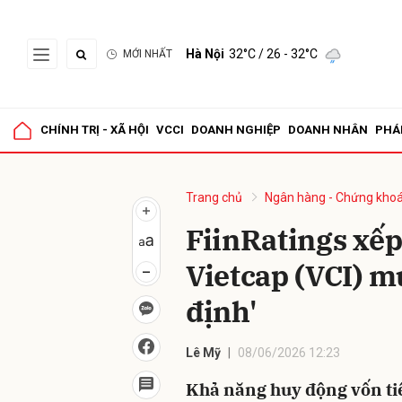
Hà Nội
32°C
/ 26 - 32°C
MỚI NHẤT
Gửi 
CHÍNH TRỊ - XÃ HỘI
VCCI
DOANH NGHIỆP
DOANH NHÂN
PHÁ
Trang chủ
Ngân hàng - Chứng kho
FiinRatings xế
Vietcap (VCI) m
định'
Lê Mỹ
08/06/2026 12:23
Khả năng huy động vốn tiế