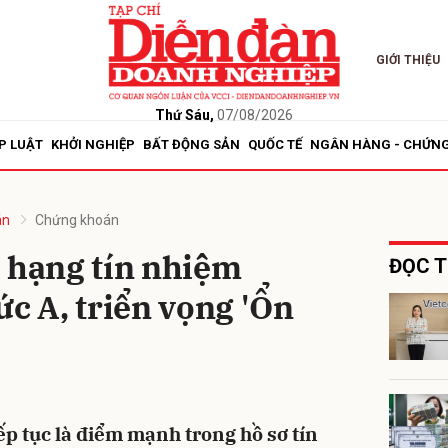
GIỚI THIỆU
bình luận
Thứ Sáu,
07/08/2026
P LUẬT
KHỞI NGHIỆP
BẤT ĐỘNG SẢN
QUỐC TẾ
NGÂN HÀNG - CHỨN
án
Chứng khoán
p hạng tín nhiệm
ĐỌC T
ức A, triển vọng 'Ổn
Hủy
G
p tục là điểm mạnh trong hồ sơ tín