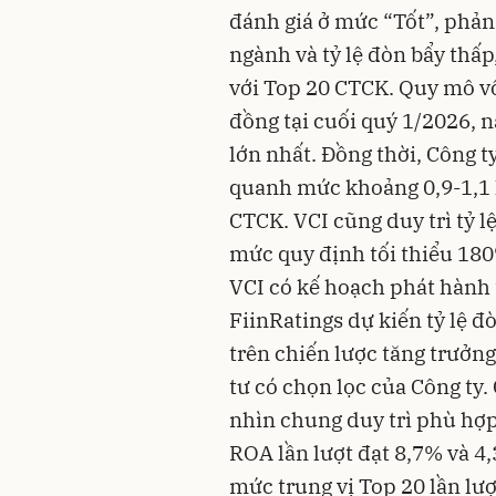
đánh giá ở mức “Tốt”, phả
ngành và tỷ lệ đòn bẩy thấp
với Top 20 CTCK.
Quy mô vố
đồng tại cuối quý 1/2026, 
lớn nhất.
Đồng thời, Công t
quanh mức khoảng 0,9-1,1 l
CTCK.
VCI cũng duy trì tỷ l
mức quy định tối thiểu 180
VCI có kế hoạch phát hành 
FiinRatings dự kiến tỷ lệ đ
trên chiến lược tăng trưởng
tư có chọn lọc của Công ty.
nhìn chung duy trì phù hợp 
ROA lần lượt đạt 8,7% và 4
mức trung vị Top 20 lần lư