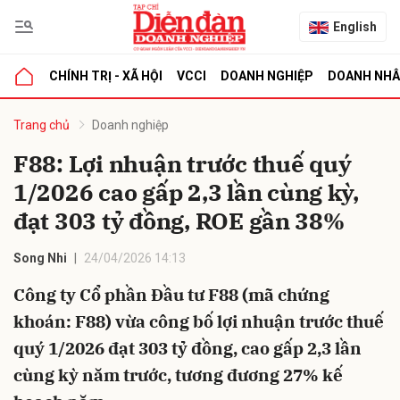
English
CHÍNH TRỊ - XÃ HỘI
VCCI
DOANH NGHIỆP
DOANH NH
bình luận
Trang chủ
Doanh nghiệp
F88: Lợi nhuận trước thuế quý
1/2026 cao gấp 2,3 lần cùng kỳ,
đạt 303 tỷ đồng, ROE gần 38%
Song Nhi
24/04/2026 14:13
Công ty Cổ phần Đầu tư F88 (mã chứng
Hủy
G
khoán: F88) vừa công bố lợi nhuận trước thuế
quý 1/2026 đạt 303 tỷ đồng, cao gấp 2,3 lần
cùng kỳ năm trước, tương đương 27% kế