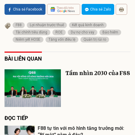
Theo dõi trên
Chia sẻ Facebook
Chia sẻ Zalo
F88
Lợi nhuận trước thuế
Kết quả kinh doanh
Tài chính tiêu dùng
ROE
Dư nợ cho vay
Bảo hiểm
Niêm yết HOSE
Tăng vốn điều lệ
Quản trị rủi ro
BÀI LIÊN QUAN
Tầm nhìn 2030 của F88
ĐỌC TIẾP
F88 tự tin với mô hình tăng trưởng mới:
“Bí mật” nằm ở đâu?