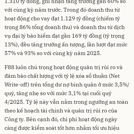
1.310 tỷ đồng, ghi nhận tăng trưởng gần 60% so
với cùng kỳ năm trước. Trong đó doanh thu từ
hoạt động cho vay đạt 1.129 tỷ đồng (chiếm tỷ
trọng 86% tổng doanh thu) và doanh thu từ dịch
vụ đại lý bảo hiểm đạt gần 169 tỷ đồng (tỷ trọng
13%), đều tăng trưởng ấn tượng, lần lượt đạt mức
57% và 93% so với cùng kỳ năm 2025.
F88 luôn chú trọng hoạt động quản trị rủi ro và
đảm bảo chất lượng với tỷ lệ xóa sổ thuần (Net
Write-off) trên tổng dư nợ bình quân ở mức 3,5%/
quý, tăng nhẹ so với mức 3,1% tại cuối quý
4/2025. Tỷ lệ này vẫn nằm trong ngưỡng an toàn
theo kế hoạch tài chính và quản trị rủi ro của
Công ty. Bên cạnh đó, chi phí hoạt động ngày
càng được kiểm soát tốt hơn nhằm tối ưu hiệu