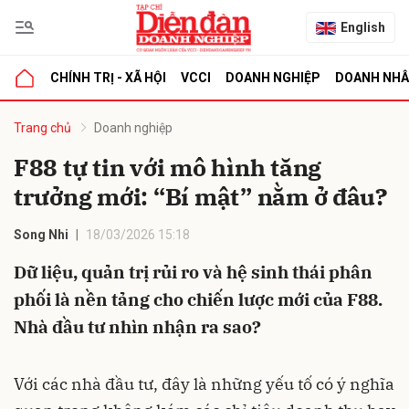
English
CHÍNH TRỊ - XÃ HỘI
VCCI
DOANH NGHIỆP
DOANH NH
bình luận
Trang chủ
Doanh nghiệp
F88 tự tin với mô hình tăng
trưởng mới: “Bí mật” nằm ở đâu?
Song Nhi
18/03/2026 15:18
Dữ liệu, quản trị rủi ro và hệ sinh thái phân
phối là nền tảng cho chiến lược mới của F88.
Hủy
G
Nhà đầu tư nhìn nhận ra sao?
Với các nhà đầu tư, đây là những yếu tố có ý nghĩa