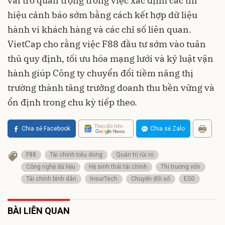
vai trò quan trọng trong việc xác định các tín
hiệu cảnh báo sớm bằng cách kết hợp dữ liệu
hành vi khách hàng và các chỉ số liên quan.
VietCap cho rằng việc F88 đầu tư sớm vào tuân
thủ quy định, tối ưu hóa mạng lưới và kỷ luật vận
hành giúp Công ty chuyển đổi tiềm năng thị
trường thành tăng trưởng doanh thu bền vững và
ổn định trong chu kỳ tiếp theo.
Theo dõi trên
Chia sẻ Facebook
Chia sẻ Zalo
F88
Tài chính tiêu dùng
Quản trị rủi ro
Công nghệ dữ liệu
Hệ sinh thái tài chính
Thị trường vốn
Tài chính bình dân
InsurTech
Chuyển đổi số
ESG
BÀI LIÊN QUAN