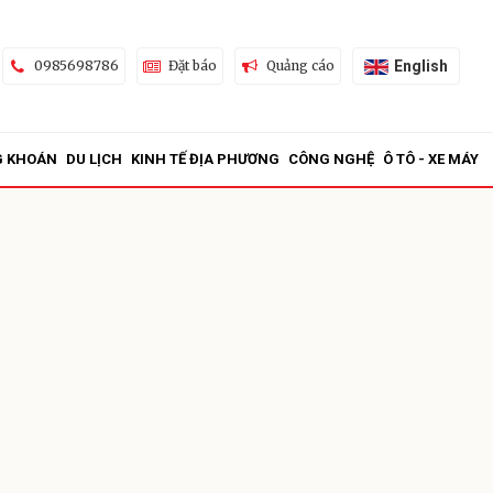
English
0985698786
Đặt báo
Quảng cáo
G KHOÁN
DU LỊCH
KINH TẾ ĐỊA PHƯƠNG
CÔNG NGHỆ
Ô TÔ - XE MÁY
ửi