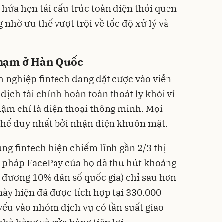
 hứa hẹn tái cấu trúc toàn diện thói quen
 nhờ ưu thế vượt trội về tốc độ xử lý và
hạm ở Hàn Quốc
 nghiệp fintech đang đặt cược vào viễn
 dịch tài chính hoàn toàn thoát ly khỏi ví
thậm chí là điện thoại thông minh. Mọi
 thế duy nhất bởi nhận diện khuôn mặt.
ụng fintech hiện chiếm lĩnh gần 2/3 thị
i pháp FacePay của họ đã thu hút khoảng
g đương 10% dân số quốc gia) chỉ sau hơn
ày hiện đã được tích hợp tại 330.000
yếu vào nhóm dịch vụ có tần suất giao