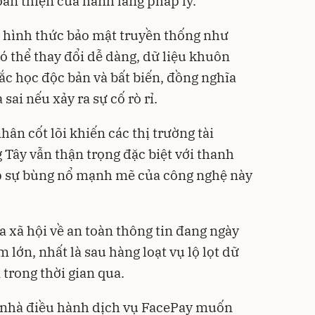
àn thiện của hành lang pháp lý.
c hình thức bảo mật truyền thống như
 thể thay đổi dễ dàng, dữ liệu khuôn
trắc học độc bản và bất biến, đồng nghĩa
sai nếu xảy ra sự cố rò rỉ.
ân cốt lõi khiến các thị trường tài
 Tây vẫn thận trọng đặc biệt với thanh
ấp sự bùng nổ mạnh mẽ của công nghệ này
a xã hội về an toàn thông tin đang ngày
lớn, nhất là sau hàng loạt vụ lộ lọt dữ
trong thời gian qua.
c nhà điều hành dịch vụ FacePay muốn