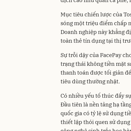
dịch cao như quán cà phê, n
Mục tiêu chiến lược của To
sóng một triệu điểm chấp 
Doanh nghiệp này khẳng đị
toàn thẻ tín dụng tại thị t
Sự trỗi dậy của FacePay ch
trạng thái không tiền mặt 
thanh toán được tối giản đ
tiêu dùng thường nhật.
Có nhiều yếu tố thúc đẩy s
Đầu tiên là nền tảng hạ tầ
quốc gia có tỷ lệ sử dụng t
thiết lập thói quen sử dụng
công nghệ sinh trắc học hà