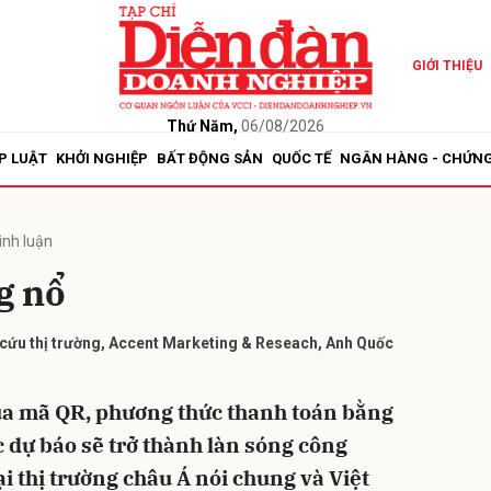
GIỚI THIỆU
bình luận
Thứ Năm,
06/08/2026
P LUẬT
KHỞI NGHIỆP
BẤT ĐỘNG SẢN
QUỐC TẾ
NGÂN HÀNG - CHỨN
ình luận
g nổ
cứu thị trường, Accent Marketing & Reseach, Anh Quốc
Hủy
G
a mã QR, phương thức thanh toán bằng
dự báo sẽ trở thành làn sóng công
ại thị trường châu Á nói chung và Việt