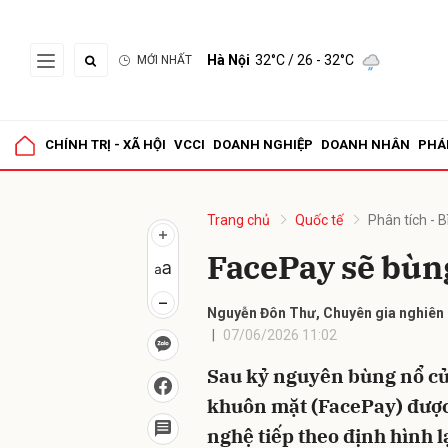
Hà Nội
32°C
/ 26 - 32°C
MỚI NHẤT
Gửi 
CHÍNH TRỊ - XÃ HỘI
VCCI
DOANH NGHIỆP
DOANH NHÂN
PHÁ
Trang chủ
Quốc tế
Phân tích - B
FacePay sẽ bùn
Nguyễn Đôn Thư, Chuyên gia nghiên 
07/06/2026 11:02
Sau kỷ nguyên bùng nổ củ
khuôn mặt (FacePay) được 
nghệ tiếp theo định hình l