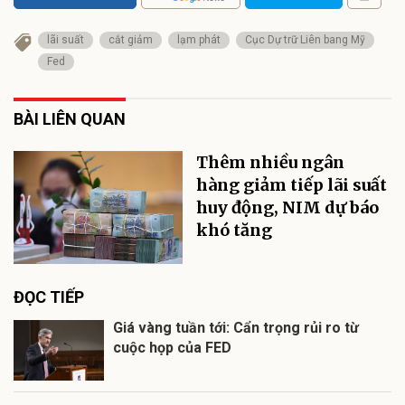
lãi suất
cắt giảm
lạm phát
Cục Dự trữ Liên bang Mỹ
Fed
BÀI LIÊN QUAN
Thêm nhiều ngân
hàng giảm tiếp lãi suất
huy động, NIM dự báo
khó tăng
ĐỌC TIẾP
Giá vàng tuần tới: Cẩn trọng rủi ro từ
cuộc họp của FED