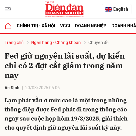
English
CHÍNH TRỊ - XÃ HỘI
VCCI
DOANH NGHIỆP
DOANH NH
bình luận
Trang chủ
Ngân hàng - Chứng khoán
Chuyên đề
Fed giữ nguyên lãi suất, dự kiến
chỉ có 2 đợt cắt giảm trong năm
nay
An Định
20/03/2025 05:06
Lạm phát vẫn ở mức cao là một trong những
Hủy
G
thông điệp được Fed phát đi trong thông cáo
ngay sau cuộc họp hôm 19/3/2025, giải thích
cho quyết định giữ nguyên lãi suất kỳ này.