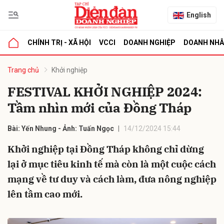
English
CHÍNH TRỊ - XÃ HỘI
VCCI
DOANH NGHIỆP
DOANH NH
bình luận
Trang chủ
Khởi nghiệp
FESTIVAL KHỞI NGHIỆP 2024:
Tầm nhìn mới của Đồng Tháp
Bài: Yến Nhung - Ảnh: Tuấn Ngọc
14/12/2024 15:44
Khởi nghiệp tại Đồng Tháp không chỉ dừng
lại ở mục tiêu kinh tế mà còn là một cuộc cách
Hủy
G
mạng về tư duy và cách làm, đưa nông nghiệp
lên tầm cao mới.