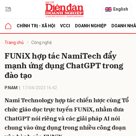
English
CHÍNH TRỊ - XÃ HỘI
VCCI
DOANH NGHIỆP
DOANH NH
bình luận
Trang chủ
Công nghệ
FUNiX hợp tác NamiTech đẩy
mạnh ứng dụng ChatGPT trong
đào tạo
P.NAM
17/04/2023 16:42
Nami Technology hợp tác chiến lược cùng Tổ
Hủy
G
chức giáo dục trực tuyến FUNiX, nhằm đưa
ChatGPT nói riêng và các giải pháp AI nói
chung vào ứng dụng trong nhiều công đoạn