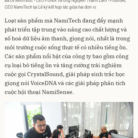
Bà Lê Minh Đức - CEO FUNiX và ông Nguyễn Thành Lâm - Founder,
CEO NamiTech tại Lễ ký kết hợp tác giữa hai đơn vị.
Loạt sản phẩm mà NamiTech đang đẩy mạnh
phát triển tập trung vào nâng cao chất lượng và
số hoá dữ liệu âm thanh, giọng nói, nhất là trong
môi trường cuộc sống thực tế có nhiều tiếng ồn.
Các sản phẩm nổi bật của công ty bao gồm công
cụ loại bỏ tiếng ồn và tăng cường trải nghiệm
cuộc gọi CrystalSound, giải pháp sinh trắc học
giọng nói VoiceDNA và các giải pháp phân tích
cuộc hội thoại NamiSense.