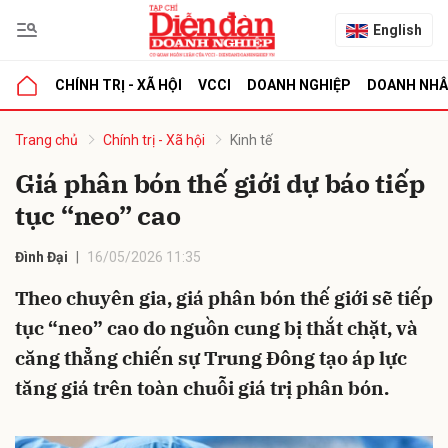
English
CHÍNH TRỊ - XÃ HỘI
VCCI
DOANH NGHIỆP
DOANH NH
bình luận
Trang chủ
Chính trị - Xã hội
Kinh tế
Giá phân bón thế giới dự báo tiếp
tục “neo” cao
Đình Đại
16/05/2026 11:35
Theo chuyên gia, giá phân bón thế giới sẽ tiếp
tục “neo” cao do nguồn cung bị thắt chặt, và
Hủy
G
căng thẳng chiến sự Trung Đông tạo áp lực
tăng giá trên toàn chuỗi giá trị phân bón.