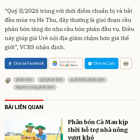
“Quý II/2026 trùng với thời điểm chuẩn bị và bắt
đầu mùa vụ Hè Thu, đây thường là giai đoạn cầu
phân bón tăng do nhu cầu bón phân đầu vụ. Điều
này giúp giá Urê nội địa giảm chậm hơn giá thế
giới”, VCBS nhận định.
Theo dõi trên
Chia sẻ Facebook
Chia sẻ Zalo
phân bón
giá phân bón
xuất khẩu phân bón
Nguồn cung phân bón
BÀI LIÊN QUAN
Phân bón Cà Mau kịp
thời hỗ trợ nhà nông
vượt khó