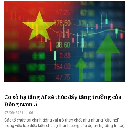
Cơ sở hạ tầng AI sẽ thúc đẩy tăng trưởng của
Đông Nam Á
07/08/2026 11:06
Các tổ chức tài chính đóng vai trò then chốt như những "cầu nối"
trong việc tạo điều kiện cho sự thành công của dự án hạ tầng trí tuệ