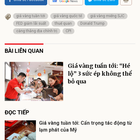
giá vàng tuần tới
giá vàng quốc tế
giá vàng miếng SJC
FED giảm lãi suất
thuế quan
Donald Trump
căng thẳng địa chính trị
CPI
BÀI LIÊN QUAN
Giá vàng tuần tới: “Hé
lộ” 3 sức ép không thể
bỏ qua
ĐỌC TIẾP
Giá vàng tuần tới: Cẩn trọng tác động từ
lạm phát của Mỹ