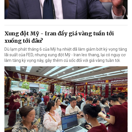
Xung đột Mỹ - Iran đẩy giá vàng tuần tới
xuống tới đâu?
Dù lạm phát tháng 6 của Mỹ hạ nhiệt đã làm giảm bớt kỳ vọng tăng
lãi suất của FED, nhưng xung đột Mỹ - Iran leo thang, lại có nguy cơ
làm tăng kỳ vọng này, gây thêm cú sốc đối với giá vàng tuần tới.