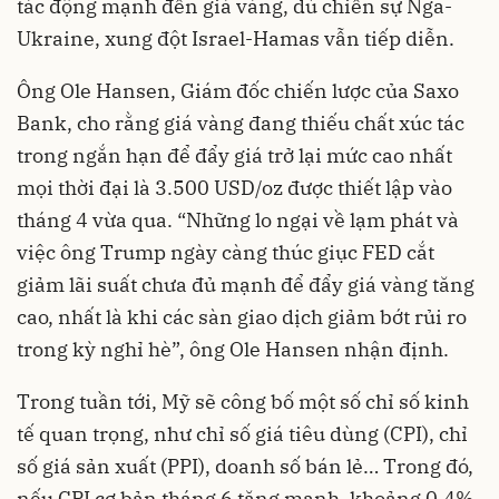
tác động mạnh đến giá vàng, dù chiến sự Nga-
Ukraine, xung đột Israel-Hamas vẫn tiếp diễn.
Ông Ole Hansen, Giám đốc chiến lược của Saxo
Bank, cho rằng giá vàng đang thiếu chất xúc tác
trong ngắn hạn để đẩy giá trở lại mức cao nhất
mọi thời đại là 3.500 USD/oz được thiết lập vào
tháng 4 vừa qua. “Những lo ngại về lạm phát và
việc ông Trump ngày càng thúc giục FED cắt
giảm lãi suất chưa đủ mạnh để đẩy giá vàng tăng
cao, nhất là khi các sàn giao dịch giảm bớt rủi ro
trong kỳ nghỉ hè”, ông Ole Hansen nhận định.
Trong tuần tới, Mỹ sẽ công bố một số chỉ số kinh
tế quan trọng, như chỉ số giá tiêu dùng (CPI), chỉ
số giá sản xuất (PPI), doanh số bán lẻ… Trong đó,
nếu CPI cơ bản tháng 6 tăng mạnh, khoảng 0,4%