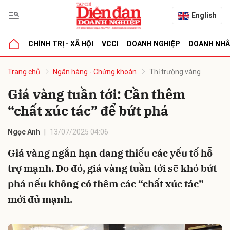
English
CHÍNH TRỊ - XÃ HỘI
VCCI
DOANH NGHIỆP
DOANH NH
bình luận
Trang chủ
Ngân hàng - Chứng khoán
Thị trường vàng
Giá vàng tuần tới: Cần thêm
“chất xúc tác” để bứt phá
Ngọc Anh
13/07/2025 04:06
Giá vàng ngắn hạn đang thiếu các yếu tố hỗ
trợ mạnh. Do đó, giá vàng tuần tới sẽ khó bứt
Hủy
G
phá nếu không có thêm các “chất xúc tác”
mới đủ mạnh.