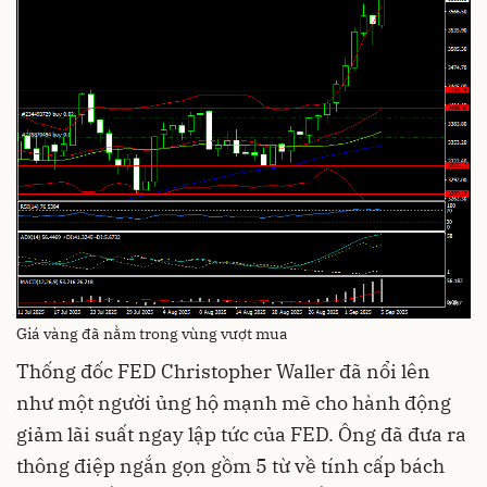
Giá vàng đã nằm trong vùng vượt mua
Thống đốc FED Christopher Waller đã nổi lên
như một người ủng hộ mạnh mẽ cho hành động
giảm lãi suất ngay lập tức của FED. Ông đã đưa ra
thông điệp ngắn gọn gồm 5 từ về tính cấp bách