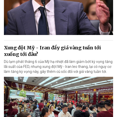
Xung đột Mỹ - Iran đẩy giá vàng tuần tới
xuống tới đâu?
Dù lạm phát tháng 6 của Mỹ hạ nhiệt đã làm giảm bớt kỳ vọng tăng
lãi suất của FED, nhưng xung đột Mỹ - Iran leo thang, lại có nguy cơ
làm tăng kỳ vọng này, gây thêm cú sốc đối với giá vàng tuần tới.