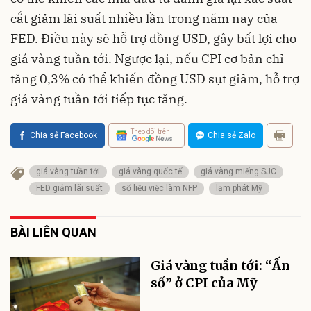
cắt giảm lãi suất nhiều lần trong năm nay của
FED. Điều này sẽ hỗ trợ đồng USD, gây bất lợi cho
giá vàng tuần tới. Ngược lại, nếu CPI cơ bản chỉ
tăng 0,3% có thể khiến đồng USD sụt giảm, hỗ trợ
giá vàng tuần tới tiếp tục tăng.
Theo dõi trên
Chia sẻ Facebook
Chia sẻ Zalo
giá vàng tuần tới
giá vàng quốc tế
giá vàng miếng SJC
FED giảm lãi suất
số liệu việc làm NFP
lạm phát Mỹ
BÀI LIÊN QUAN
Giá vàng tuần tới: “Ấn
số” ở CPI của Mỹ