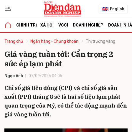
English
CHÍNH TRỊ - XÃ HỘI
VCCI
DOANH NGHIỆP
DOANH NH
bình luận
Trang chủ
Ngân hàng - Chứng khoán
Thị trường vàng
Giá vàng tuần tới: Cẩn trọng 2
sức ép lạm phát
Ngọc Anh
07/09/2025 04:06
Chỉ số giá tiêu dùng (CPI) và chỉ số giá sản
xuất (PPI) tháng 8 sẽ là hai số liệu lạm phát
Hủy
G
quan trọng của Mỹ, có thể tác động mạnh đến
giá vàng tuần tới.