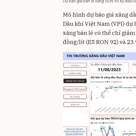
Dự báo giá bán lẻ xăng RON 95 kỳ điều 
Mô hình dự báo giá xăng d
Dầu khí Việt Nam (VPI) dự 
xăng bán lẻ có thể chỉ giảm
đồng/lít (E5 RON 92) và 23.