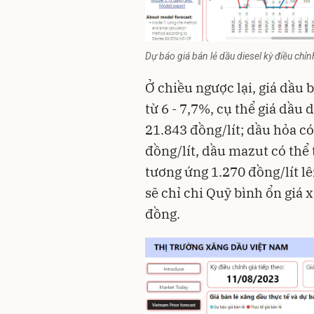
Dự báo giá bán lẻ dầu diesel kỳ điều ch
Ở chiều ngược lại, giá dầu
từ 6 - 7,7%, cụ thể giá dầu
21.843 đồng/lít; dầu hỏa c
đồng/lít, dầu mazut có thể 
tương ứng 1.270 đồng/lít l
sẽ chỉ chi Quỹ bình ổn giá 
đồng.