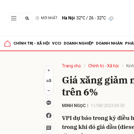
Hà Nội
32°C
/ 26 - 32°C
MỚI NHẤT
Gửi 
CHÍNH TRỊ - XÃ HỘI
VCCI
DOANH NGHIỆP
DOANH NHÂN
PHÁ
Trang chủ
Chính trị - Xã hội
Kinh
Giá xăng giảm n
trên 6%
MINH NGỌC
11/08/2023 00:30
VPI dự báo trong kỳ điều 
trong khi đó giá dầu (dies