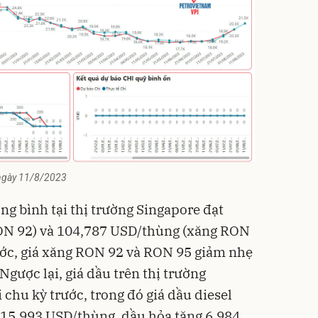
h ngày 11/8/2023
ung bình tại thị trường Singapore đạt
ON 92) và 104,787 USD/thùng (xăng RON
rước, giá xăng RON 92 và RON 95 giảm nhẹ
gược lại, giá dầu trên thị trường
chu kỳ trước, trong đó giá dầu diesel
115,993 USD/thùng, dầu hỏa tăng 6,984