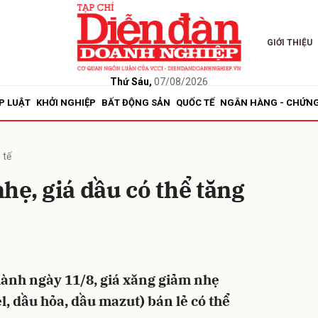
GIỚI THIỆU
bình luận
Thứ Sáu,
07/08/2026
P LUẬT
KHỞI NGHIỆP
BẤT ĐỘNG SẢN
QUỐC TẾ
NGÂN HÀNG - CHỨN
 tế
hẹ, giá dầu có thể tăng
Hủy
G
hành ngày 11/8, giá xăng giảm nhẹ
el, dầu hỏa, dầu mazut) bán lẻ có thể