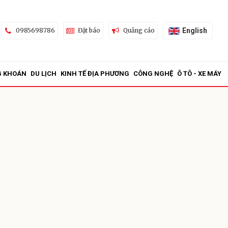
English
0985698786
Đặt báo
Quảng cáo
G KHOÁN
DU LỊCH
KINH TẾ ĐỊA PHƯƠNG
CÔNG NGHỆ
Ô TÔ - XE MÁY
ửi