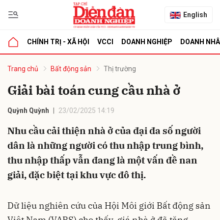
English
CHÍNH TRỊ - XÃ HỘI
VCCI
DOANH NGHIỆP
DOANH NH
bình luận
Trang chủ
Bất động sản
Thị trường
Giải bài toán cung cầu nhà ở
Quỳnh Quỳnh
23/02/2025 14:19
Nhu cầu cải thiện nhà ở của đại đa số người
dân là những người có thu nhập trung bình,
thu nhập thấp vẫn đang là một vấn đề nan
Hủy
G
giải, đặc biệt tại khu vực đô thị.
Dữ liệu nghiên cứu của Hội Môi giới Bất động sản
Việt Nam (VARS) cho thấy, giá nhà ở đã tăng