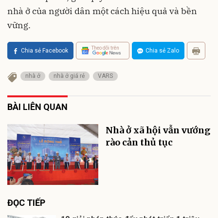
nhà ở của người dân một cách hiệu quả và bền
vững.
Theo dõi trên
Chia sẻ Facebook
Chia sẻ Zalo
nhà ở
nhà ở giá rẻ
VARS
BÀI LIÊN QUAN
Nhà ở xã hội vẫn vướng
rào cản thủ tục
ĐỌC TIẾP