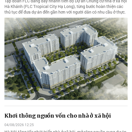
Tập đoàn FLC đang đẩy nhanh tiến độ Dự án Chung cư nhà ở xã hội
Hà Khánh (FLC Tropical City Hạ Long), từng bước hoàn thiện các
thủ tục để đưa dự án đến gần hơn với người dân có nhu cầu ở thực.
Khơi thông nguồn vốn cho nhà ở xã hội
04/08/2026 12:25
Hà Nội tăng tốc phát triển nhà ở xã hội, mở rộng nguồn cung dự án