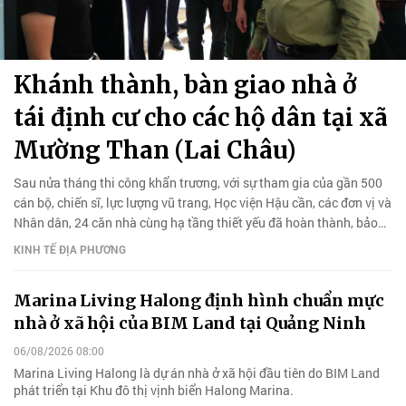
Khánh thành, bàn giao nhà ở
tái định cư cho các hộ dân tại xã
Mường Than (Lai Châu)
Sau nửa tháng thi công khẩn trương, với sự tham gia của gần 500
cán bộ, chiến sĩ, lực lượng vũ trang, Học viện Hậu cần, các đơn vị và
Nhân dân, 24 căn nhà cùng hạ tầng thiết yếu đã hoàn thành, bảo
đảm đủ điều kiện đưa vào sử dụng.
KINH TẾ ĐỊA PHƯƠNG
Marina Living Halong định hình chuẩn mực
nhà ở xã hội của BIM Land tại Quảng Ninh
06/08/2026 08:00
Marina Living Halong là dự án nhà ở xã hội đầu tiên do BIM Land
phát triển tại Khu đô thị vịnh biển Halong Marina.