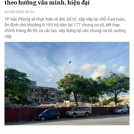
theo hướng văn minh, hiện đại
02/08/2026 00:25
TP Hải Phòng sẽ thực hiện di dời, bố trí, sắp xếp lại chỗ ở an toàn,
ổn định cho khoảng 9.193 hộ dân tại 177 chung cư cũ, kết hợp
chỉnh trang đô thị và cải tạo, xây dựng lại các chung cư cũ, xuống
cấp.