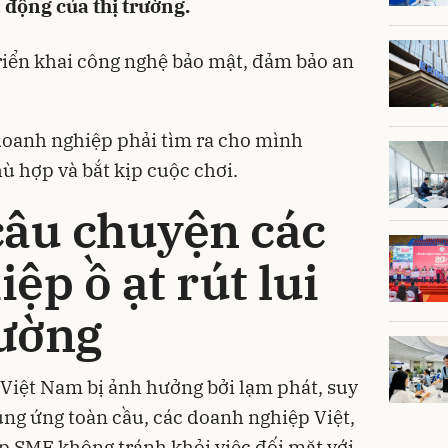
 động của thị trường.
iển khai công nghệ bảo mật, đảm bảo an
doanh nghiệp phải tìm ra cho mình
ù hợp và bắt kịp cuộc chơi.
câu chuyện các
ệp ồ ạt rút lui
rường
 Việt Nam bị ảnh hưởng bởi lạm phát, suy
ung ứng toàn cầu, các doanh nghiệp Việt,
ệp SME không tránh khỏi việc đối mặt với