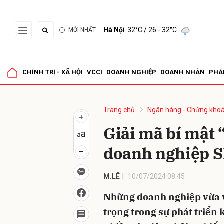
Hà Nội
32°C
/ 26 - 32°C
MỚI NHẤT
Gửi 
CHÍNH TRỊ - XÃ HỘI
VCCI
DOANH NGHIỆP
DOANH NHÂN
PHÁ
Trang chủ
Ngân hàng - Chứng kho
Giải mã bí mật 
doanh nghiệp 
M.LÊ
10/07/2024 08:45
Những doanh nghiệp vừa v
trọng trong sự phát triển k