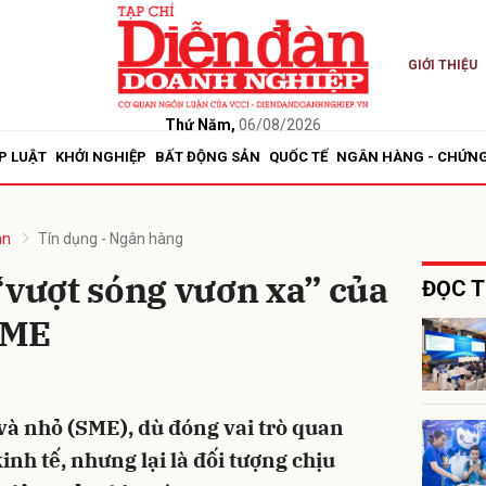
GIỚI THIỆU
bình luận
Thứ Năm,
06/08/2026
P LUẬT
KHỞI NGHIỆP
BẤT ĐỘNG SẢN
QUỐC TẾ
NGÂN HÀNG - CHỨN
án
Tín dụng - Ngân hàng
“vượt sóng vươn xa” của
ĐỌC T
SME
Hủy
G
à nhỏ (SME), dù đóng vai trò quan
inh tế, nhưng lại là đối tượng chịu