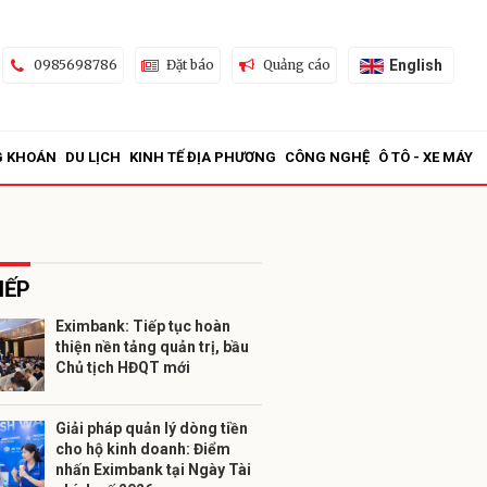
English
0985698786
Đặt báo
Quảng cáo
G KHOÁN
DU LỊCH
KINH TẾ ĐỊA PHƯƠNG
CÔNG NGHỆ
Ô TÔ - XE MÁY
IẾP
Eximbank: Tiếp tục hoàn
thiện nền tảng quản trị, bầu
ửi
Chủ tịch HĐQT mới
Giải pháp quản lý dòng tiền
cho hộ kinh doanh: Điểm
nhấn Eximbank tại Ngày Tài