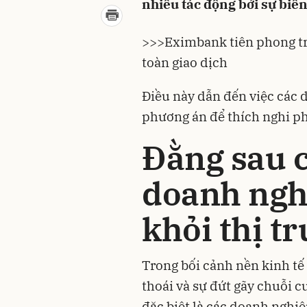
nhiều tác động bởi sự biến
>>>
Eximbank tiên phong tr
toàn giao dịch
Điều này dẫn đến việc các 
phương án để thích nghi ph
Đằng sau 
doanh nghi
khỏi thị t
Trong bối cảnh nền kinh tế
thoái và sự đứt gãy chuỗi c
đặc biệt là các doanh nghi