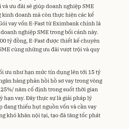
i và ưu đãi sẽ giúp doanh nghiệp SME
g kinh doanh mà còn thực hiện các kế
Gói vay
vốn E-Fast từ
Eximbank
chính là
 doanh nghiệp SME trong bối cảnh này.
000 tỷ đồng, E-Fast được thiết kế chuyên
SME cùng những ưu đãi vượt trội và quy
ối ưu như hạn mức tín dụng lên tới 15 tỷ
ngân hàng phản hồi hồ sơ vay trong vòng
 5.25%/ năm cố định trong suốt thời gian
ỳ hạn vay. Đây thực sự là giải pháp lý
p đang thiếu hụt nguồn vốn và cần vay
g khó khăn nội tại, tạo đà tăng tốc phát