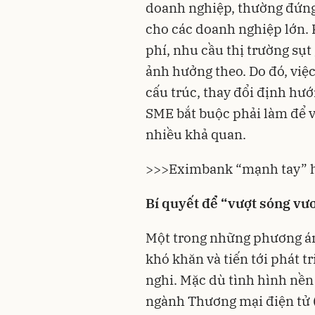
doanh nghiệp, thường đứng 
cho các doanh nghiệp lớn. 
phí, nhu cầu thị trường sụ
ảnh hưởng theo. Do đó, việc
cấu trúc, thay đổi định hướ
SME bắt buộc phải làm để v
nhiều khả quan.
>>>
Eximbank “mạnh tay” hỗ
Bí quyết để
“vượt sóng
vươ
Một trong những phương án
khó khăn và tiến tới phát t
nghi. Mặc dù tình hình nề
ngành Thương mại điện tử 