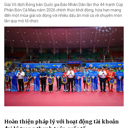
Giải Vô địch Bóng bàn Quốc gia Báo Nhân Dân lần thứ 44 tranh Cúp
Phân Bón Cà Mau năm 2026 chính thức khởi động, hứa hẹn mang
đến một mùa giải sôi động với nhiều dấu ấn mới cả về chuyên môn
lẫn quy mô tổ chức.
Hoàn thiện pháp lý với hoạt động tài khoản