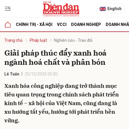
English
CHÍNH TRỊ - XÃ HỘI
VCCI
DOANH NGHIỆP
DOANH NH
bình luận
Trang chủ
Pháp luật
Nghiên cứu - Trao đổi
Giải pháp thúc đẩy xanh hoá
ngành hoá chất và phân bón
Lê Tuấn
25/12/2025 05:00
Xanh hóa công nghiệp đang trở thành mục
tiêu quan trọng trong chính sách phát triển
Hủy
G
kinh tế – xã hội của Việt Nam, cũng đang là
xu hướng tất yếu, hướng tới phát triển bền
vững.