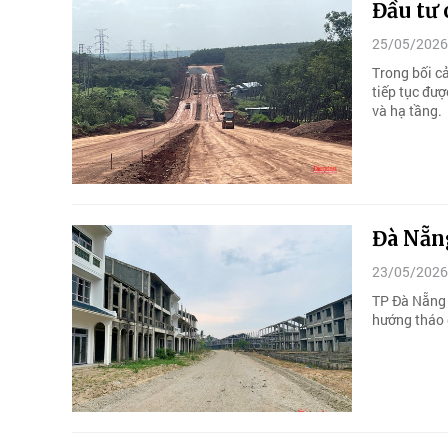
Đầu tư 
25/05/2026
Trong bối cả
tiếp tục đượ
và hạ tầng.
Đà Nẵng
23/05/2026
TP Đà Nẵng 
hướng tháo g