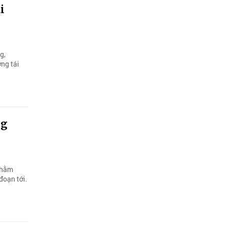
i
g,
ờng tái
ng
nhằm
đoạn tới.