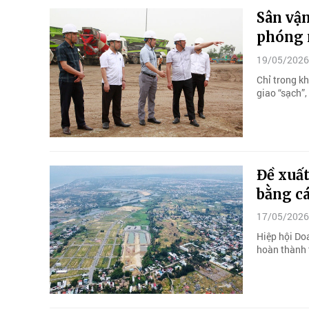
Sân vận
phóng 
19/05/2026
Chỉ trong k
giao “sạch”
Đề xuất
bằng cá
17/05/2026
Hiệp hội Do
hoàn thành 