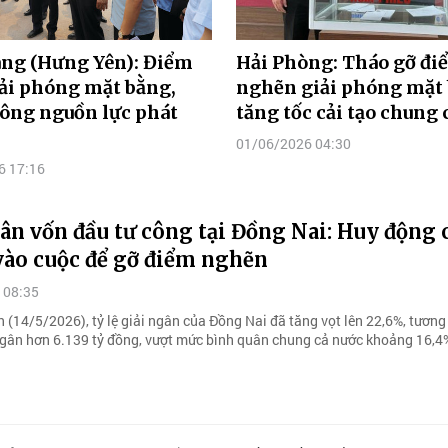
ang (Hưng Yên): Điểm
Hải Phòng: Tháo gỡ đi
ải phóng mặt bằng,
nghẽn giải phóng mặt 
ông nguồn lực phát
tăng tốc cải tạo chung 
01/06/2026 04:30
6 17:16
ân vốn đầu tư công tại Đồng Nai: Huy động 
vào cuộc để gỡ điểm nghẽn
 08:35
n (14/5/2026), tỷ lệ giải ngân của Đồng Nai đã tăng vọt lên 22,6%, tươn
i ngân hơn 6.139 tỷ đồng, vượt mức bình quân chung cả nước khoảng 16,4