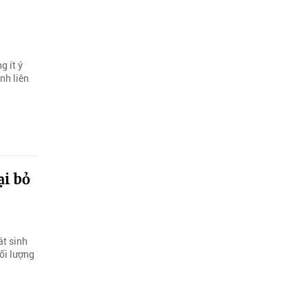
g ít ý
nh liên
ại bỏ
át sinh
hối lượng