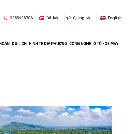
English
0985698786
Đặt báo
Quảng cáo
KHOÁN
DU LỊCH
KINH TẾ ĐỊA PHƯƠNG
CÔNG NGHỆ
Ô TÔ - XE MÁY