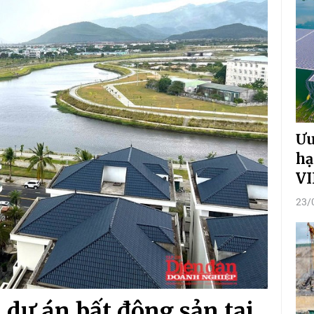
Ưu
hạ
VI
23/
 dự án bất động sản tại