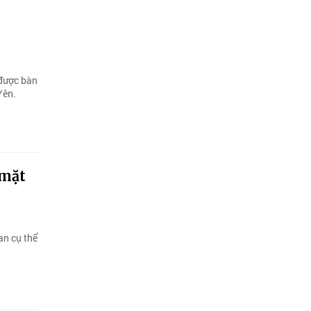
 được bàn
Yên.
 mặt
an cụ thể