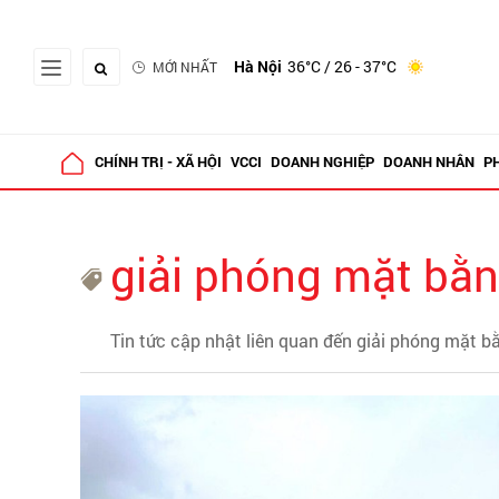
Hà Nội
36°C
/ 26 - 37°C
MỚI NHẤT
CHÍNH TRỊ - XÃ HỘI
VCCI
DOANH NGHIỆP
DOANH NHÂN
P
giải phóng mặt bằ
Tin tức cập nhật liên quan đến giải phóng mặt bă