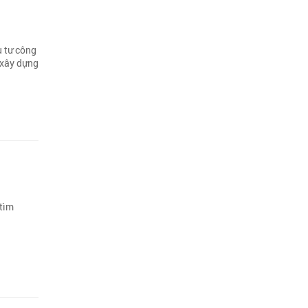
u tư công
 xây dựng
 tìm