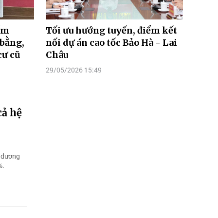
ểm
Tối ưu hướng tuyến, điểm kết
bằng,
nối dự án cao tốc Bảo Hà - Lai
cư cũ
Châu
29/05/2026 15:49
cả hệ
g đương
%.