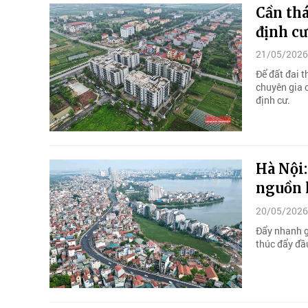
Cần thá
định cư
21/05/2026
Để đất đai 
chuyên gia c
định cư.
Hà Nội
nguồn l
20/05/2026
Đẩy nhanh g
thúc đẩy đầu