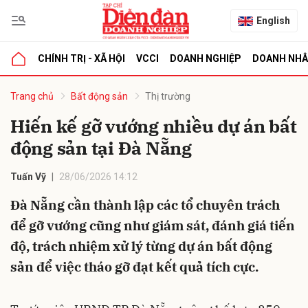
English
CHÍNH TRỊ - XÃ HỘI
VCCI
DOANH NGHIỆP
DOANH NH
bình luận
Trang chủ
Bất động sản
Thị trường
Hiến kế gỡ vướng nhiều dự án bất
động sản tại Đà Nẵng
Tuấn Vỹ
28/06/2026 14:12
Đà Nẵng cần thành lập các tổ chuyên trách
để gỡ vướng cũng như giám sát, đánh giá tiến
Hủy
G
độ, trách nhiệm xử lý từng dự án bất động
sản để việc tháo gỡ đạt kết quả tích cực.