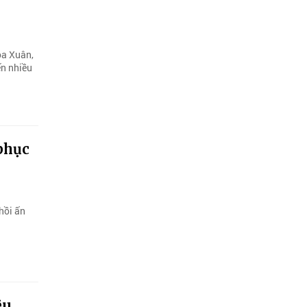
òa Xuân,
ến nhiều
 phục
hồi ấn
êu