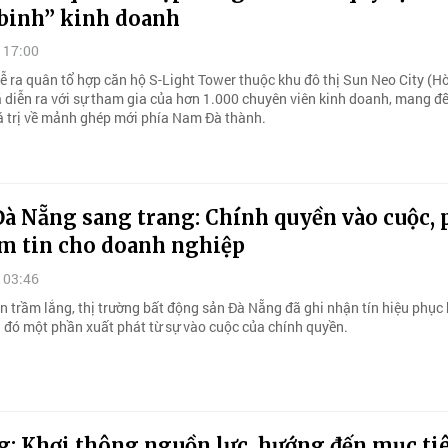
 binh” kinh doanh
 17:00
lễ ra quân tổ hợp căn hộ S-Light Tower thuộc khu đô thị Sun Neo City (H
 diễn ra với sự tham gia của hơn 1.000 chuyên viên kinh doanh, mang đ
iá trị về mảnh ghép mới phía Nam Đà thành.
Đà Nẵng sang trang: Chính quyền vào cuộc,
ềm tin cho doanh nghiệp
 03:46
n trầm lắng, thị trường bất động sản Đà Nẵng đã ghi nhận tín hiệu phục 
g đó một phần xuất phát từ sự vào cuộc của chính quyền.
g: Khơi thông nguồn lực, hướng đến mục ti