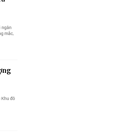
i ngân
ớng mắc,
ượng
c Khu đô