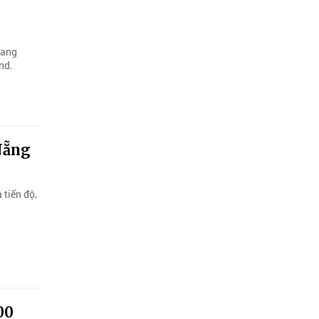
đang
nd.
 Nẵng
 tiến độ,
00