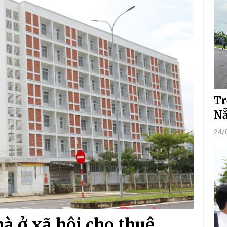
Tr
N
24/
à ở xã hội cho thuê