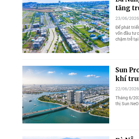
tăng tr
23/06/2026
Để phát tri
vốn đầu tư c
chậm trễ tại
Sun Pr
khí tr
22/06/2026
Tháng 6/202
thị Sun NeO