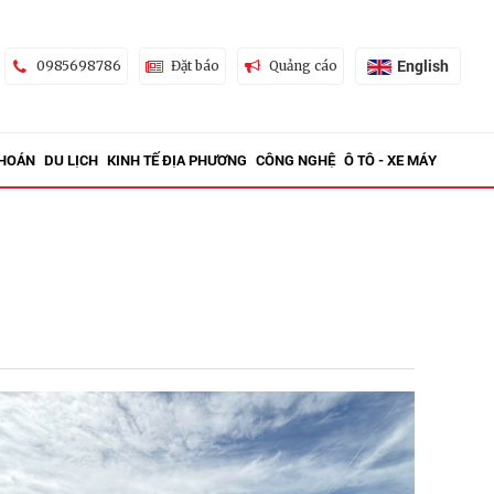
English
0985698786
Đặt báo
Quảng cáo
KHOÁN
DU LỊCH
KINH TẾ ĐỊA PHƯƠNG
CÔNG NGHỆ
Ô TÔ - XE MÁY