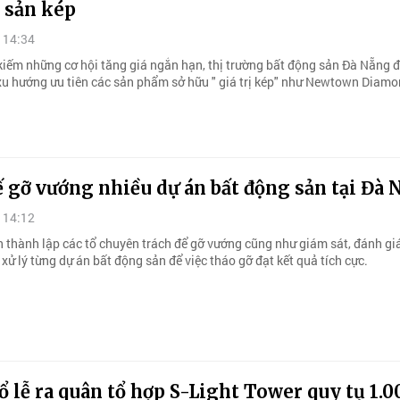
i sản kép
 14:34
 kiếm những cơ hội tăng giá ngắn hạn, thị trường bất động sản Đà Nẵng 
xu hướng ưu tiên các sản phẩm sở hữu " giá trị kép" như Newtown Diamo
 gỡ vướng nhiều dự án bất động sản tại Đà
 14:12
 thành lập các tổ chuyên trách để gỡ vướng cũng như giám sát, đánh giá
xử lý từng dự án bất động sản để việc tháo gỡ đạt kết quả tích cực.
 lễ ra quân tổ hợp S-Light Tower quy tụ 1.0