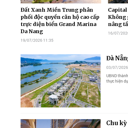
Đất Xanh Miền Trung phân
Capital
phối độc quyền căn hộ cao cấp
Không g
trực diện biển Grand Marina
nâng t
Da Nang
16/07/202
19/07/2026 11:35
Đà Nẵng
03/07/2026
UBND thành 
thực hiện dự
Chu kỳ 