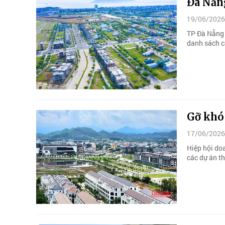
Đà Nẵng
19/06/2026
TP Đà Nẵng 
danh sách cá
Gỡ khó
17/06/2026
Hiệp hội do
các dự án t