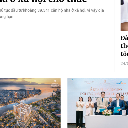
ủ tục đầu tư khoảng 39.541 căn hộ nhà ở xã hội, vì vậy địa
úng hạn.
Đà
th
tố
24/