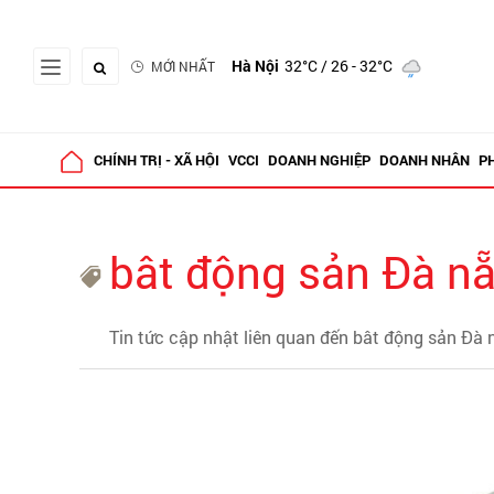
Hà Nội
32°C
/ 26 - 32°C
MỚI NHẤT
CHÍNH TRỊ - XÃ HỘI
VCCI
DOANH NGHIỆP
DOANH NHÂN
P
bât động sản Đà n
Tin tức cập nhật liên quan đến bât động sản Đà