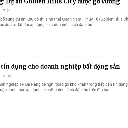
: Dự án Golden Hills City được gỡ vướng
 17:21
bổ sung dự án Khu đô thị sinh thái Quan Nam - Thủy Tú (Golden Hills Ci
c dự án, đất đai áp dụng cơ chế, chính sách đặc thù.
 tín dụng cho doanh nghiệp bất động sản
 19:36
anh nghiệp TP Đà Nẵng đề nghị tháo gỡ khó khăn trong tiếp cận tín dụng 
huộc danh mục áp dụng cơ chế, chính sách đặc thù trên địa bàn.