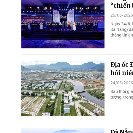
“chiến
25/06/2026
Ngày 24/6, 
Đà Nẵng) đã
thông tin g
Địa ốc 
hồi ni
24/06/2026
Sau thời gia
tượng, tron
Đà Nẵn