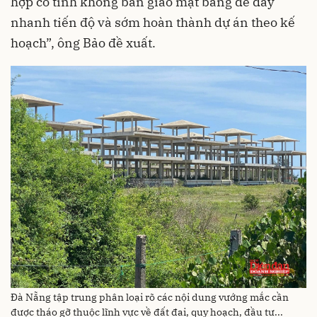
hợp cố tình không bàn giao mặt bằng để đẩy
nhanh tiến độ và sớm hoàn thành dự án theo kế
hoạch”, ông Bảo đề xuất.
Đà Nẵng tập trung phân loại rõ các nội dung vướng mắc cần
được tháo gỡ thuộc lĩnh vực về đất đai, quy hoạch, đầu tư...