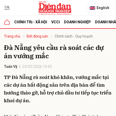
English
CHÍNH TRỊ - XÃ HỘI
VCCI
DOANH NGHIỆP
DOANH NH
bình luận
Trang chủ
Bất động sản
Chính sách - Quy hoạch
Đà Nẵng yêu cầu rà soát các dự
án vướng mắc
Tuấn Vỹ
23/05/2026 19:43
TP Đà Nẵng rà soát khó khăn, vướng mắc tại
các dự án bất động sản trên địa bàn để tìm
Hủy
G
hướng tháo gỡ, hỗ trợ chủ đầu tư tiếp tục triển
khai dự án.