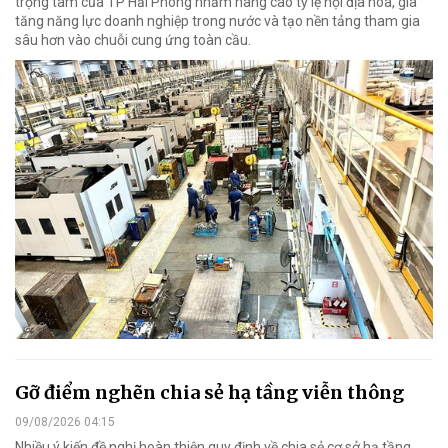
trọng tâm của TP Hải Phòng nhằm nâng cao tỷ lệ nội địa hóa, gia
tăng năng lực doanh nghiệp trong nước và tạo nền tảng tham gia
sâu hơn vào chuỗi cung ứng toàn cầu.
Gỡ điểm nghẽn chia sẻ hạ tầng viễn thông
09/08/2026 04:15
Nhiều ý kiến đề nghị hoàn thiện quy định về chia sẻ cơ sở hạ tầng