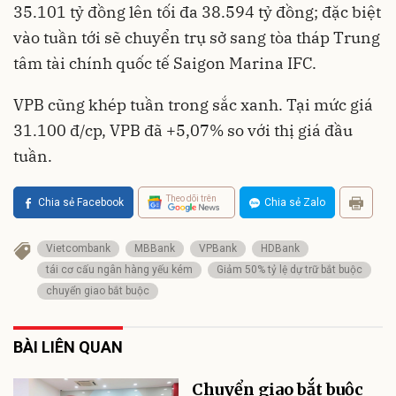
35.101 tỷ đồng lên tối đa 38.594 tỷ đồng; đặc biệt
vào tuần tới sẽ chuyển trụ sở sang tòa tháp Trung
tâm tài chính quốc tế Saigon Marina IFC.
VPB cũng khép tuần trong sắc xanh. Tại mức giá
31.100 đ/cp, VPB đã +5,07% so với thị giá đầu
tuần.
Theo dõi trên
Chia sẻ Facebook
Chia sẻ Zalo
Vietcombank
MBBank
VPBank
HDBank
tái cơ cấu ngân hàng yếu kém
Giảm 50% tỷ lệ dự trữ bắt buộc
chuyển giao bắt buộc
BÀI LIÊN QUAN
Chuyển giao bắt buộc