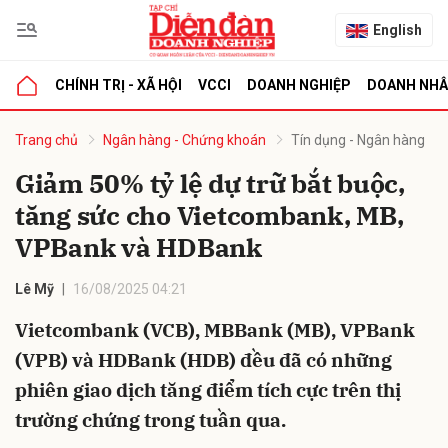
English
CHÍNH TRỊ - XÃ HỘI
VCCI
DOANH NGHIỆP
DOANH NH
bình luận
Trang chủ
Ngân hàng - Chứng khoán
Tín dụng - Ngân hàng
Giảm 50% tỷ lệ dự trữ bắt buộc,
tăng sức cho Vietcombank, MB,
VPBank và HDBank
Lê Mỹ
16/08/2025 04:21
Vietcombank (VCB), MBBank (MB), VPBank
Hủy
G
(VPB) và HDBank (HDB) đều đã có những
phiên giao dịch tăng điểm tích cực trên thị
trường chứng trong tuần qua.