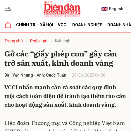
English
CHÍNH TRỊ - XÃ HỘI
VCCI
DOANH NGHIỆP
DOANH NH
bình luận
Trang chủ
Pháp luật
Kiến nghị
Gỡ các “giấy phép con” gây cản
trở sản xuất, kinh doanh vàng
Bài: Yến Nhung - Ảnh: Quốc Tuấn
28/06/2025 04:00
VCCI nhấn mạnh cần rà soát các quy định
một cách toàn diện để tránh tạo thêm rào cản
Hủy
G
cho hoạt động sản xuất, kinh doanh vàng.
Liên đoàn Thương mại và Công nghiệp Việt Nam