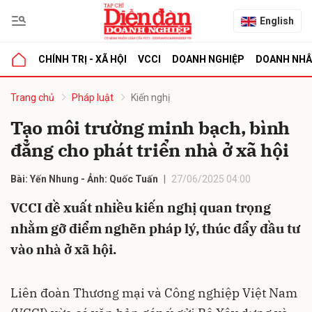
English
CHÍNH TRỊ - XÃ HỘI
VCCI
DOANH NGHIỆP
DOANH NH
bình luận
Trang chủ
Pháp luật
Kiến nghị
Tạo môi trường minh bạch, bình
đẳng cho phát triển nhà ở xã hội
Bài: Yến Nhung - Ảnh: Quốc Tuấn
27/06/2025 04:00
VCCI đề xuất nhiều kiến nghị quan trọng
nhằm gỡ điểm nghẽn pháp lý, thúc đẩy đầu tư
Hủy
G
vào nhà ở xã hội.
Liên đoàn Thương mại và Công nghiệp Việt Nam