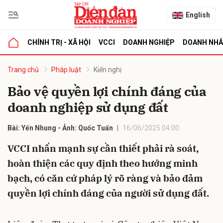
English
CHÍNH TRỊ - XÃ HỘI
VCCI
DOANH NGHIỆP
DOANH NH
bình luận
Trang chủ
Pháp luật
Kiến nghị
Bảo vệ quyền lợi chính đáng của
doanh nghiệp sử dụng đất
Bài: Yến Nhung - Ảnh: Quốc Tuấn
16/06/2025 04:00
VCCI nhấn mạnh sự cần thiết phải rà soát,
hoàn thiện các quy định theo hướng minh
Hủy
G
bạch, có căn cứ pháp lý rõ ràng và bảo đảm
quyền lợi chính đáng của người sử dụng đất.