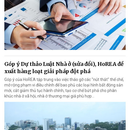
Góp ý Dự thảo Luật Nhà ở (sửa đổi), HoREA đề
xuất hàng loạt giải pháp đột phá
Góp ý của HoREA tập trung vào việc tháo gỡ các "nút thắt" thể chế,
mở rộng phạm vi điều chỉnh để bao phủ các loại hình bất động sản
mới, cắt giảm thủ tục hành chính, tạo cơ chế bứt phá cho phân
khúc nhà ở xã hội, nhà ở thương mại giá phù hợp...