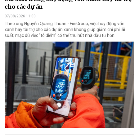
cho các dự án
07/08/2026 11:00
Theo ông Nguyễn Quang Thuân - FiinGroup, việc huy động vốn
xanh hay tài trợ cho các dự án xanh không giúp giảm chi phí lãi
suất; mặc dù việc "tô điểm" có thể thu hút nhà đầu tư hơn.