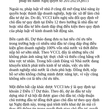
pháp thi hành Nghị quyết số 201/2025/QH15
Ngoài ra, pháp luật về nhà ở cũng đã mở rộng khả năng ủy
quyền hoặc thành lập doanh nghiệp, hợp tác xã để làm chủ
đầu tư dự án. Do đó, VCCI kiến nghị sửa đổi quy định về
chủ đầu tư quy định tại Điều 12 theo hướng là nhà đầu tư
hoặc nhà đầu tư liên danh đáp ứng điều kiện theo quy định
của pháp luật về kinh doanh bất động sản.
Bên cạnh đó, Dự thảo đang đưa ra hai tiêu chí ưu tiên
trong trường hợp có nhiều nhà đầu tư cùng đáp ứng điều
kiện gồm doanh nghiệp 100% vốn nhà nước và thời điểm
nộp hồ sơ sớm nhất. Theo VCCI, đây là những tiêu chí
không phản ánh năng lực thực chất và thiếu công bằng với
khu vực tư nhân. Trong bối cảnh Đảng và Nhà nước đang
khuyến khích phát triển kinh tế tư nhân, việc ưu tiên
doanh nghiệp nhà nước là chưa phù hợp. Đồng thời, nộp
hồ sơ sớm không chứng minh được năng lực, vì vậy cũng
không nên coi là tiêu chí ưu tiên.
Một điểm bất cập khác được VCCI lưu ý là quy định tại
khoản 2 Điều 17 Dự thảo. Theo đó, dự án đầu tư xây
dựng nhà ở xã hội đã được giao chủ đầu tư, chấp thuận
chủ trương đầu tư đồng thời giao chủ đầu tư theo quy định
tại Nghị định này, trong quá trình triển khai dự án mà có
thay đổi thông tin trong quyết định giao chủ đầu tư, quyết