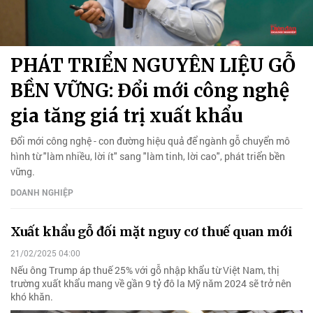
PHÁT TRIỂN NGUYÊN LIỆU GỖ
BỀN VỮNG: Đổi mới công nghệ
gia tăng giá trị xuất khẩu
Đổi mới công nghệ - con đường hiệu quả để ngành gỗ chuyển mô
hình từ "làm nhiều, lời ít" sang "làm tinh, lời cao", phát triển bền
vững.
DOANH NGHIỆP
Xuất khẩu gỗ đối mặt nguy cơ thuế quan mới
21/02/2025 04:00
Nếu ông Trump áp thuế 25% với gỗ nhập khẩu từ Việt Nam, thị
trường xuất khẩu mang về gần 9 tỷ đô la Mỹ năm 2024 sẽ trở nên
khó khăn.