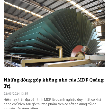
Những đóng góp không nhỏ của MDF Quảng
Trị
22/03/2024 13:35
Hiện nay, trên địa bàn tỉnh MDF là doanh nghiệp duy nhất có khả
năng chế biến sâu gỗ thương phẩm trên cơ sở tận dụng tối đa
nguyên liệu rừng trồng.