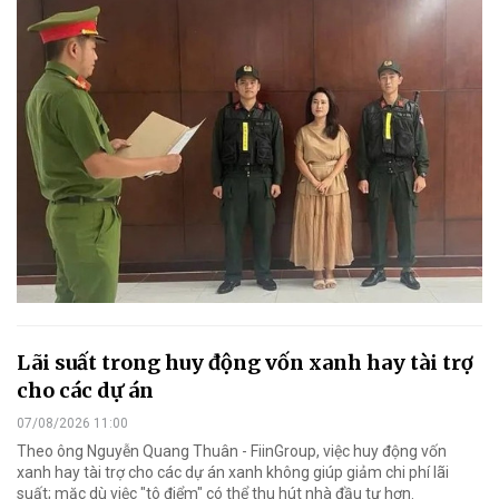
Lãi suất trong huy động vốn xanh hay tài trợ
cho các dự án
07/08/2026 11:00
Theo ông Nguyễn Quang Thuân - FiinGroup, việc huy động vốn
xanh hay tài trợ cho các dự án xanh không giúp giảm chi phí lãi
suất; mặc dù việc "tô điểm" có thể thu hút nhà đầu tư hơn.