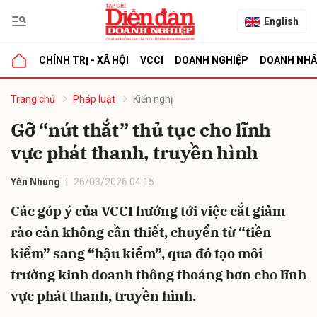
English
CHÍNH TRỊ - XÃ HỘI
VCCI
DOANH NGHIỆP
DOANH NH
bình luận
Trang chủ
Pháp luật
Kiến nghị
Gỡ “nút thắt” thủ tục cho lĩnh
vực phát thanh, truyền hình
Yến Nhung
26/03/2026 04:15
Các góp ý của VCCI hướng tới việc cắt giảm
rào cản không cần thiết, chuyển từ “tiền
Hủy
G
kiểm” sang “hậu kiểm”, qua đó tạo môi
trường kinh doanh thông thoáng hơn cho lĩnh
vực phát thanh, truyền hình.