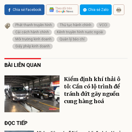
Theo dõi trên
Chia sẻ Facebook
Chia sẻ Zalo
Phát thanh truyền hình
Thủ tục hành chính
VCCI
Cải cách hành chính
Kênh truyền hình nước ngoài
Môi trường kinh doanh
Quản lý báo chí
Giấy phép kinh doanh
BÀI LIÊN QUAN
Kiểm định khí thải ô
tô: Cần có lộ trình để
tránh đứt gãy nguồn
cung hàng hoá
ĐỌC TIẾP