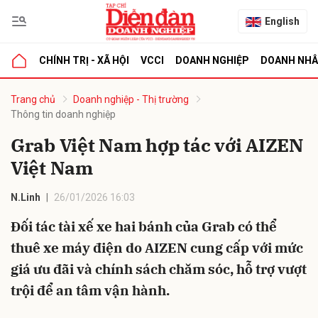
English
CHÍNH TRỊ - XÃ HỘI
VCCI
DOANH NGHIỆP
DOANH NH
bình luận
Trang chủ
Doanh nghiệp - Thị trường
Thông tin doanh nghiệp
Grab Việt Nam hợp tác với AIZEN
Việt Nam
N.Linh
26/01/2026 16:03
Đối tác tài xế xe hai bánh của Grab có thể
Hủy
G
thuê xe máy điện do AIZEN cung cấp với mức
giá ưu đãi và chính sách chăm sóc, hỗ trợ vượt
trội để an tâm vận hành.