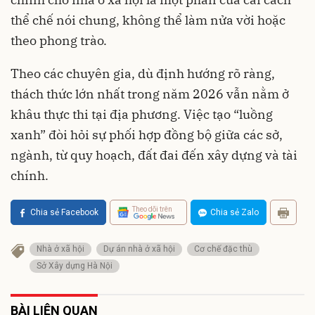
thể chế nói chung, không thể làm nửa vời hoặc
theo phong trào.
Theo các chuyên gia, dù định hướng rõ ràng,
thách thức lớn nhất trong năm 2026 vẫn nằm ở
khâu thực thi tại địa phương. Việc tạo “luồng
xanh” đòi hỏi sự phối hợp đồng bộ giữa các sở,
ngành, từ quy hoạch, đất đai đến xây dựng và tài
chính.
Theo dõi trên
Chia sẻ Facebook
Chia sẻ Zalo
Nhà ở xã hội
Dự án nhà ở xã hội
Cơ chế đặc thù
Sở Xây dựng Hà Nội
BÀI LIÊN QUAN