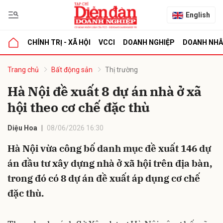
English
CHÍNH TRỊ - XÃ HỘI
VCCI
DOANH NGHIỆP
DOANH NH
bình luận
Trang chủ
Bất động sản
Thị trường
Hà Nội đề xuất 8 dự án nhà ở xã
hội theo cơ chế đặc thù
Diệu Hoa
08/06/2026 16:30
Hà Nội vừa công bố danh mục đề xuất 146 dự
án đầu tư xây dựng nhà ở xã hội trên địa bàn,
Hủy
G
trong đó có 8 dự án đề xuất áp dụng cơ chế
đặc thù.