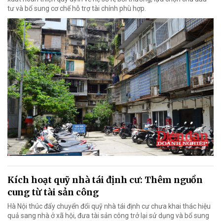
tư và bổ sung cơ chế hỗ trợ tài chính phù hợp.
Kích hoạt quỹ nhà tái định cư: Thêm nguồn
cung từ tài sản công
Hà Nội thúc đẩy chuyển đổi quỹ nhà tái định cư chưa khai thác hiệu
quả sang nhà ở xã hội, đưa tài sản công trở lại sử dụng và bổ sung